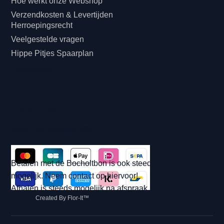
Hoe werkt onze Webshop
Verzendkosten & Levertijden
Herroepingsrecht
Veelgestelde vragen
Hippe Pitjes Spaarplan
Cadeaubon
Betaling & Afhalen
Betalingsmogelijkheden:
Betalen met de Bocholtbon is ook steeds
mogelijk. Neem contact op hiervoor!
Afhalen is steeds mogelijk na afspraak.
Created By Flor-It™