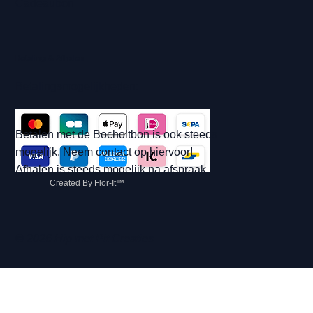
Cadeaubon
Betaling & Afhalen
Betalingsmogelijkheden:
Betalen met de Bocholtbon is ook steeds
mogelijk. Neem contact op hiervoor!
Afhalen is steeds mogelijk na afspraak.
Created By Flor-It™
© 2026 Hip met Pit Creaties