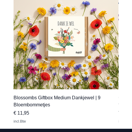
Blossombs Giftbox Medium Dankjewel | 9
Gepers
Bloembommetjes
transfe
Prijs
Verkoo
€ 11,95
Vanaf
incl.Btw
incl.Btw