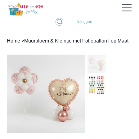
Inloggen
Home
>
Muurbloem & Kleintje met Folieballon | op Maat