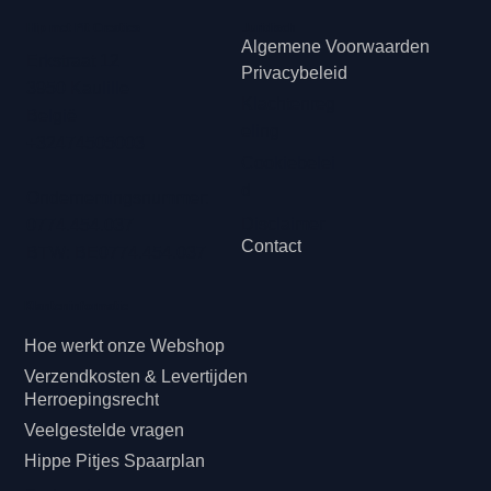
Hip met Pit Creaties
Juridisch
Algemene Voorwaarden
Erkstraat 12
Privacybeleid
3950 Kaulille
Klachtenreg
België
eling
+32474505003
Cookiebelei
d
Ondernemingsnummer:
Disclaimer
0774.454.037
Contact
BTW: BE0774.454.037
Klanteninformatie
Hoe werkt onze Webshop
Verzendkosten & Levertijden
Herroepingsrecht
Veelgestelde vragen
Hippe Pitjes Spaarplan