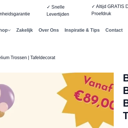
✓ Altijd GRATIS D
%
✓ Snelle
Proefdruk
nheidsgarantie
Levertijden
hop
Zakelijk
Over Ons
Inspiratie & Tips
Contact
lium Trossen | Tafeldecorat
B
B
B
T
Prijs