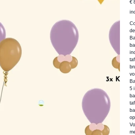
€ 
in
Co
de
Ba
ba
in
ta
br
vo
Ba
5 
ba
ta
ba
op
Vo
me