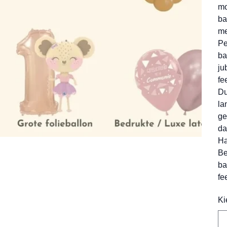
mo
ba
me
Pe
ba
ju
fe
Du
la
ge
da
Ha
Be
ba
fee
Ki
Tot
500
tek