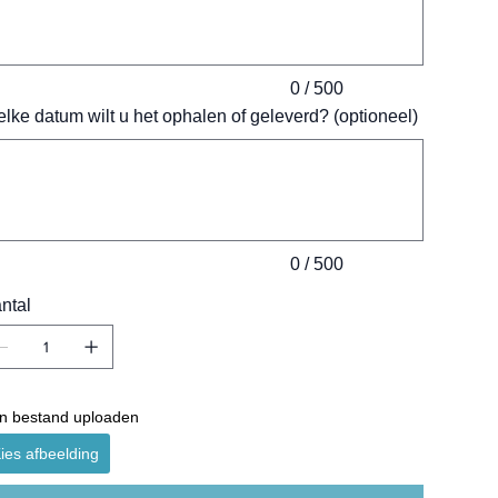
0 / 500
lke datum wilt u het ophalen of geleverd? (optioneel)
ens.
0 / 500
ntal
n bestand uploaden
ies afbeelding