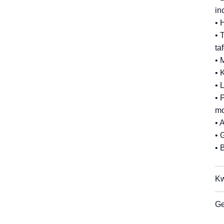
in
• 
• 
taf
• 
• 
• 
• 
mo
• 
• 
• 
Kw
Ge