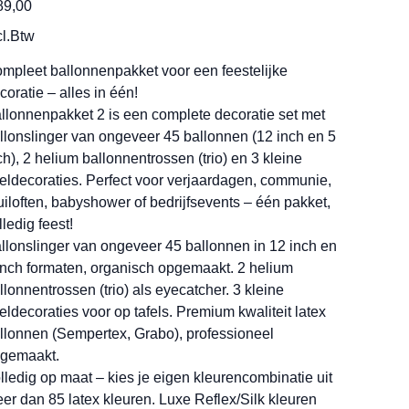
89,00
cl.Btw
mpleet ballonnenpakket voor een feestelijke
coratie – alles in één!
llonnenpakket 2 is een complete decoratie set met
llonslinger van ongeveer 45 ballonnen (12 inch en 5
ch), 2 helium ballonnentrossen (trio) en 3 kleine
feldecoraties. Perfect voor verjaardagen, communie,
uiloften, babyshower of bedrijfsevents – één pakket,
lledig feest!
llonslinger van ongeveer 45 ballonnen in 12 inch en
inch formaten, organisch opgemaakt. 2 helium
llonnentrossen (trio) als eyecatcher. 3 kleine
feldecoraties voor op tafels. Premium kwaliteit latex
llonnen (Sempertex, Grabo), professioneel
gemaakt.
lledig op maat – kies je eigen kleurencombinatie uit
er dan 85 latex kleuren. Luxe Reflex/Silk kleuren