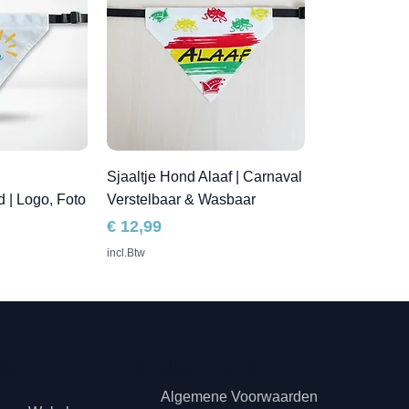
Sjaaltje Hond Alaaf | Carnaval
 | Logo, Foto
Verstelbaar & Wasbaar
Prijs
€ 12,99
incl.Btw
teninformatie
s
Juridisch
Algemene Voorwaarden