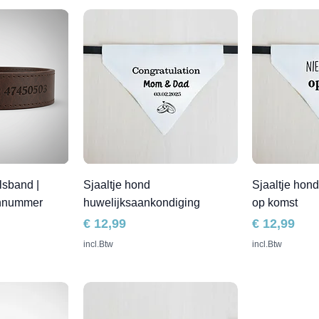
sband |
Sjaaltje hond
Sjaaltje hon
nnummer
huwelijksaankondiging
op komst
Prijs
Prijs
€ 12,99
€ 12,99
incl.Btw
incl.Btw