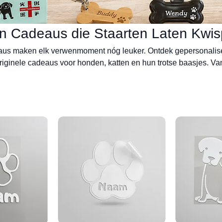
en Cadeaus die Staarten Laten Kwis
aus maken elk verwenmoment nóg leuker. Ontdek gepersonalis
riginele cadeaus voor honden, katten en hun trotse baasjes. Va
ndana's tot sleutelhangers, waakborden en herinneringscadeau
orzien van een naam, foto of persoonlijke tekst. Zo geef je een 
 dat dagelijks wordt gebruikt en een glimlach bezorgt aan mens 
 dierenliefhebber die nét dat beetje extra zoekt.