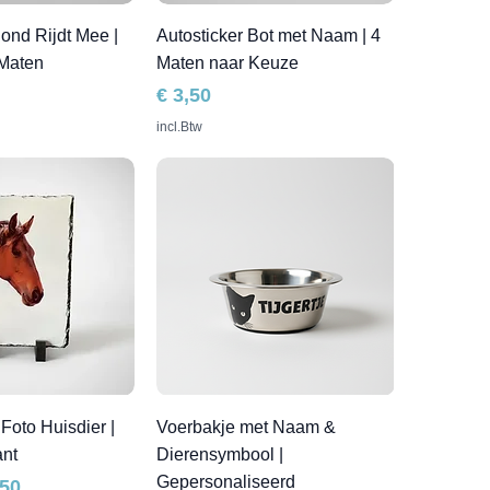
ond Rijdt Mee |
Autosticker Bot met Naam | 4
Maten
Maten naar Keuze
Prijs
€ 3,50
incl.Btw
Foto Huisdier |
Voerbakje met Naam &
ant
Dierensymbool |
Gepersonaliseerd
js
,50