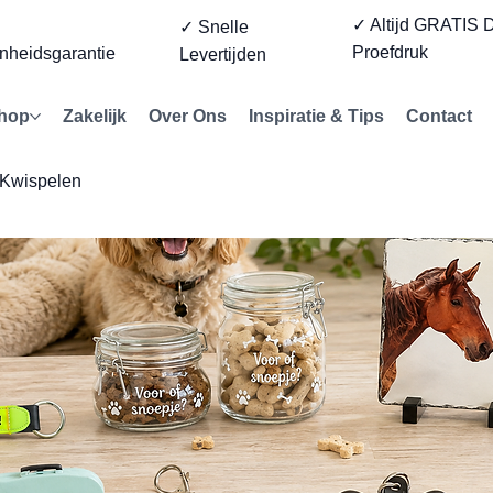
✓ Altijd GRATIS D
%
✓ Snelle
Proefdruk
nheidsgarantie
Levertijden
hop
Zakelijk
Over Ons
Inspiratie & Tips
Contact
 Kwispelen