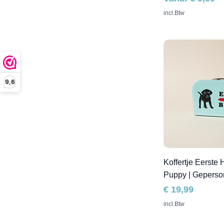
incl.Btw
9,6
Koffertje Eerste 
Puppy | Geperso
Prijs
€ 19,99
incl.Btw