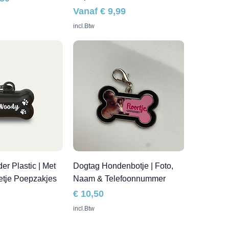
Verkoopprijs
Vanaf
€ 9,99
incl.Btw
r Plastic | Met
Dogtag Hondenbotje | Foto,
etje Poepzakjes
Naam & Telefoonnummer
Prijs
€ 10,50
incl.Btw