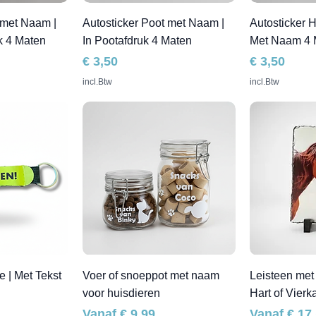
 met Naam |
Autosticker Poot met Naam |
Autosticker H
k 4 Maten
In Pootafdruk 4 Maten
Met Naam 4 
Prijs
Prijs
€ 3,50
€ 3,50
incl.Btw
incl.Btw
e | Met Tekst
Voer of snoeppot met naam
Leisteen met 
voor huisdieren
Hart of Vierk
Verkoopprijs
Verkooppri
Vanaf
€ 9,99
Vanaf
€ 17