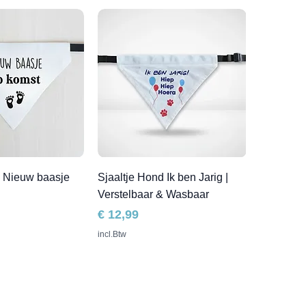
d Nieuw baasje
Sjaaltje Hond Ik ben Jarig |
Verstelbaar & Wasbaar
Prijs
€ 12,99
incl.Btw