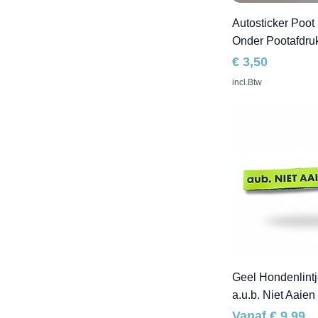
Autosticker Poot
Onder Pootafdru
Prijs
€ 3,50
incl.Btw
Geel Hondenlintj
a.u.b. Niet Aaien
Verkoopprijs
Vanaf
€ 9,99