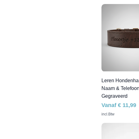
Leren Hondenhal
Naam & Telefoo
Gegraveerd
Verkoopprijs
Vanaf
€ 11,99
incl.Btw