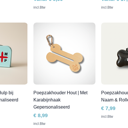
incl.Btw
incl.Btw
Hulp bij
Poepzakhouder Hout | Met
Poepzakhoude
naliseerd
Karabijnhaak
Naam & Roll
Gepersonaliseerd
Prijs
€ 7,99
Prijs
€ 8,99
incl.Btw
incl.Btw