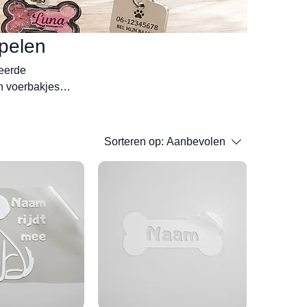
pelen
eerde
n voerbakjes,
s: elk product
praktisch én
én dier.
Sorteren op:
Aanbevolen