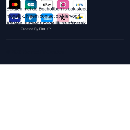
Betalen met de Bocholtbon is ook steeds
mogelijk. Neem contact op hiervoor!
Afhalen is steeds mogelijk na afspraak.
Created By Flor-It™
© 2026 Hip met Pit Creaties