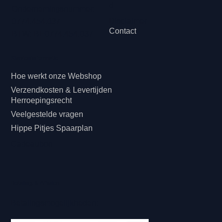
d
Ondernemingsnummer:
Disclaimer
0774.454.037
Contact
BTW: BE0774.454.037
Klanteninformatie
Hoe werkt onze Webshop
Verzendkosten & Levertijden
Herroepingsrecht
Veelgestelde vragen
Hippe Pitjes Spaarplan
Cadeaubon
Betaling & Afhalen
Betalingsmogelijkheden: