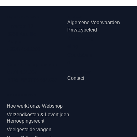
Hip met Pit Creaties
Juridisch
Algemene Voorwaarden
Erkstraat 12
Privacybeleid
3950 Kaulille
Klachtenreg
België
eling
+32474505003
Cookiebelei
d
Ondernemingsnummer:
Disclaimer
0774.454.037
Contact
BTW: BE0774.454.037
Klanteninformatie
Hoe werkt onze Webshop
Verzendkosten & Levertijden
Herroepingsrecht
Veelgestelde vragen