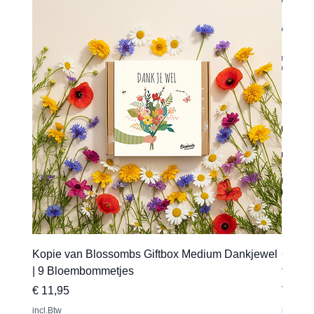
Kopie van Blossombs Giftbox Medium Dankjewel
Gepers
| 9 Bloembommetjes
transfe
Prijs
Verkoo
€ 11,95
Vanaf
incl.Btw
incl.Btw