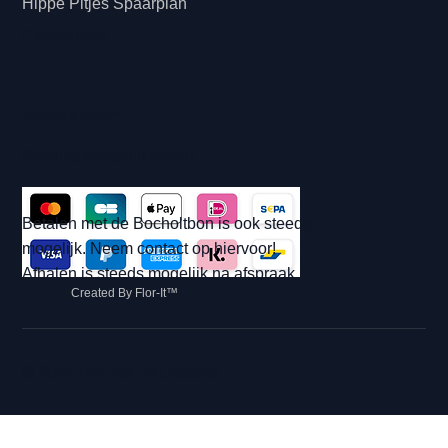
Hippe Pitjes Spaarplan
Cadeaubon
Betaling & Afhalen
Betalingsmogelijkheden:
Betalen met de Bocholtbon is ook steeds
mogelijk. Neem contact op hiervoor!
Afhalen is steeds mogelijk na afspraak.
Created By Flor-It™
© 2026 Hip met Pit Creaties