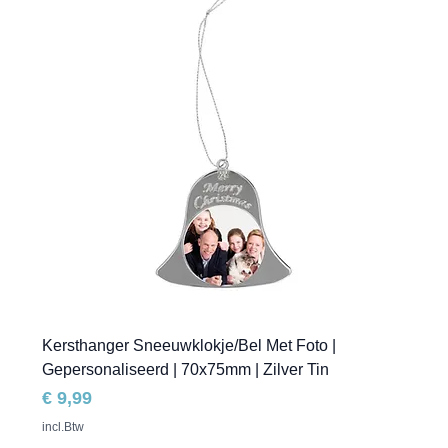
Kersthanger Sneeuwklokje/Bel Met Foto |
Gepersonaliseerd | 70x75mm | Zilver Tin
Prijs
€ 9,99
incl.Btw