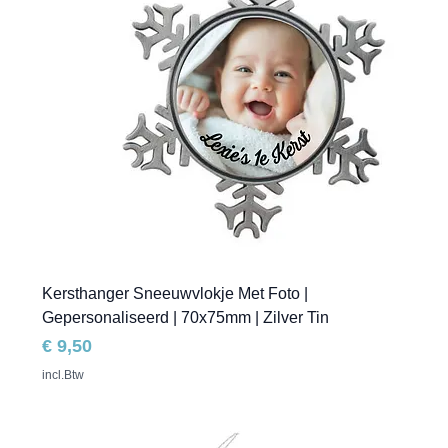
Kersthanger Sneeuwvlokje Met Foto |
Gepersonaliseerd | 70x75mm | Zilver Tin
Prijs
€ 9,50
incl.Btw