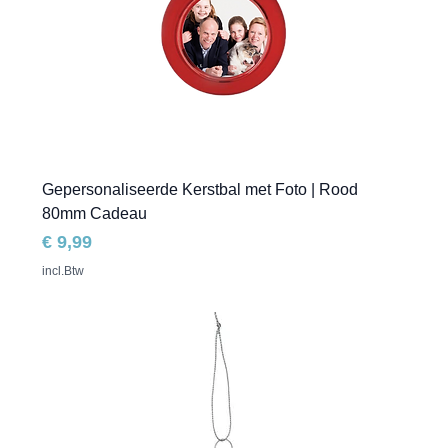
Gepersonaliseerde Kerstbal met Foto | Rood
80mm Cadeau
Prijs
€ 9,99
incl.Btw