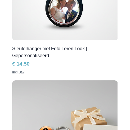
Sleutelhanger met Foto Leren Look |
Gepersonaliseerd
Prijs
€ 14,50
incl.Btw