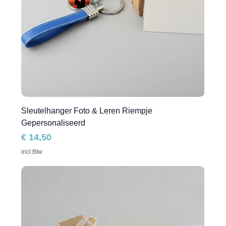
Sleutelhanger Foto & Leren Riempje
Gepersonaliseerd
Prijs
€ 14,50
incl.Btw