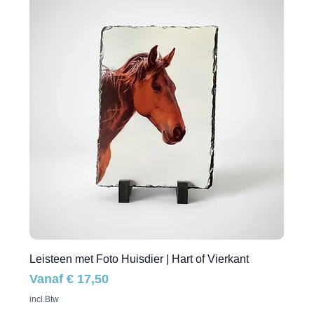
Leisteen met Foto Huisdier | Hart of Vierkant
Verkoopprijs
Vanaf
€ 17,50
incl.Btw