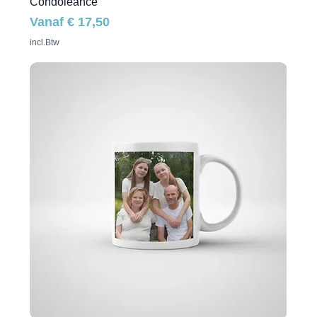
Condoleance
Verkoopprijs
Vanaf
€ 17,50
incl.Btw