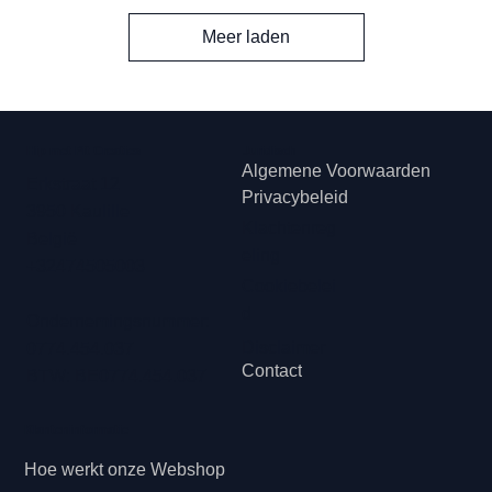
Meer laden
Hip met Pit Creaties
Juridisch
Algemene Voorwaarden
Erkstraat 12
Privacybeleid
3950 Kaulille
Klachtenreg
België
eling
+32474505003
Cookiebelei
d
Ondernemingsnummer:
Disclaimer
0774.454.037
Contact
BTW: BE0774.454.037
Klanteninformatie
Hoe werkt onze Webshop