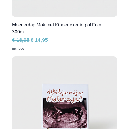
Moederdag Mok met Kindertekening of Foto |
300ml
Normale prijs
Verkoopprijs
€ 16,95
€ 14,95
incl.Btw