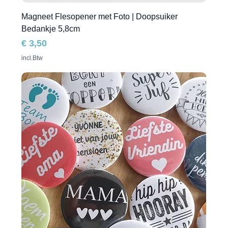
Magneet Flesopener met Foto | Doopsuiker
Bedankje 5,8cm
Prijs
€ 3,50
incl.Btw