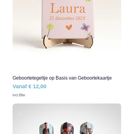
Geboortetegeltje op Basis van Geboortekaartje
Verkoopprijs
Vanaf
€ 12,00
incl.Btw