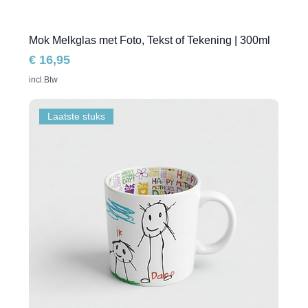
Mok Melkglas met Foto, Tekst of Tekening | 300ml
Prijs
€ 16,95
incl.Btw
Laatste stuks