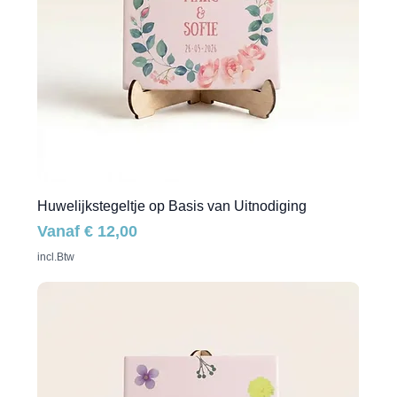
Huwelijkstegeltje op Basis van Uitnodiging
Verkoopprijs
Vanaf
€ 12,00
incl.Btw