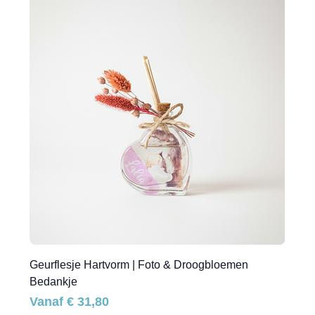
Geurflesje Hartvorm | Foto & Droogbloemen
Bedankje
Verkoopprijs
Vanaf
€ 31,80