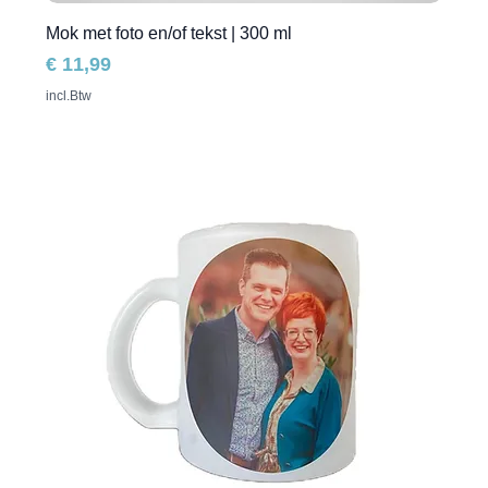
Mok met foto en/of tekst | 300 ml
Prijs
€ 11,99
incl.Btw