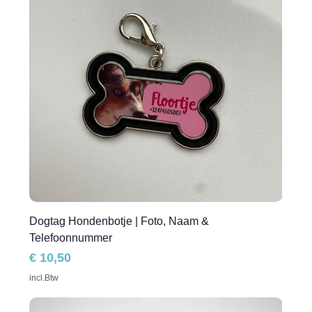
Dogtag Hondenbotje | Foto, Naam &
Telefoonnummer
Prijs
€ 10,50
incl.Btw