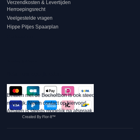
Verzendkosten & Levertijden
Herroepingsrecht
Veelgestelde vragen
Hippe Pitjes Spaarplan
Cadeaubon
Betaling & Afhalen
Betalingsmogelijkheden:
Betalen met de Bocholtbon is ook steeds
mogelijk. Neem contact op hiervoor!
Afhalen is steeds mogelijk na afspraak.
Created By Flor-It™