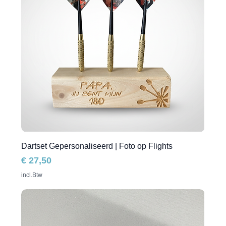
Dartset Gepersonaliseerd | Foto op Flights
Prijs
€ 27,50
incl.Btw