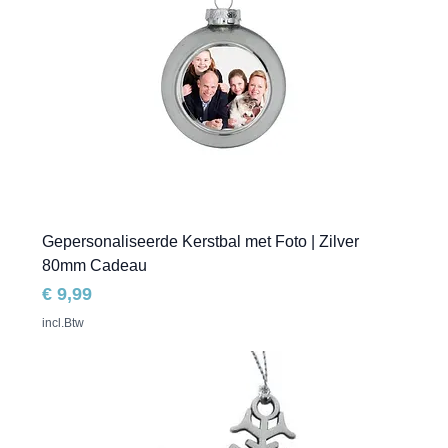
Gepersonaliseerde Kerstbal met Foto | Zilver
80mm Cadeau
Prijs
€ 9,99
incl.Btw