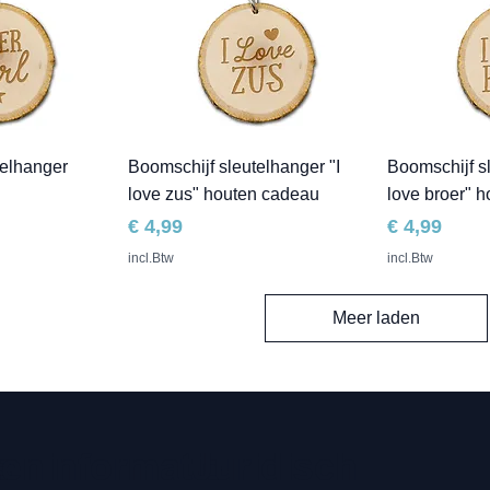
telhanger
Boomschijf sleutelhanger "I
Boomschijf sl
love zus" houten cadeau
love broer" 
Prijs
Prijs
€ 4,99
€ 4,99
incl.Btw
incl.Btw
Meer laden
teninformatie
s
Juridisch