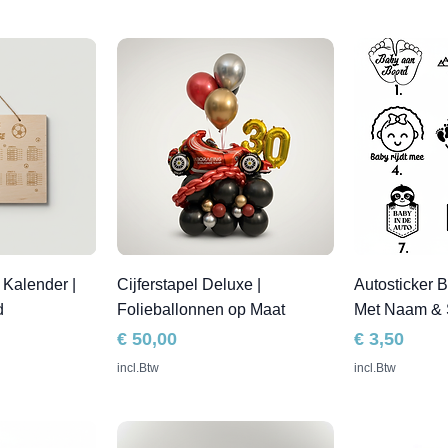
Kalender |
Cijferstapel Deluxe |
Autosticker B
d
Folieballonnen op Maat
Met Naam &
Prijs
Prijs
€ 50,00
€ 3,50
incl.Btw
incl.Btw