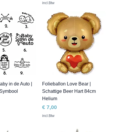
incl.Btw
aby in de Auto |
Folieballon Love Bear |
 Symbool
Schattige Beer Hart 84cm
Helium
Prijs
€ 7,00
incl.Btw