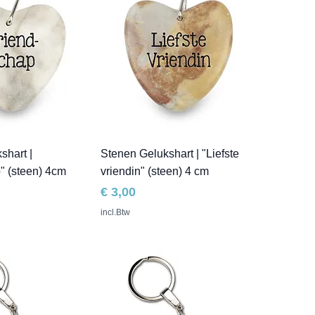
shart |
Stenen Gelukshart | "Liefste
" (steen) 4cm
vriendin" (steen) 4 cm
Prijs
€ 3,00
incl.Btw