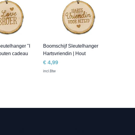
eutelhanger "I
Boomschijf Sleutelhanger
houten cadeau
Hartsvriendin | Hout
Prijs
€ 4,99
incl.Btw
Betaling & Afhalen