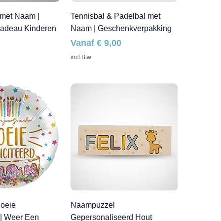
met Naam |
Tennisbal & Padelbal met
cadeau Kinderen
Naam | Geschenkverpakking
Verkoopprijs
Vanaf
€ 9,00
incl.Btw
Boeie
Naampuzzel
 | Weer Een
Gepersonaliseerd Hout