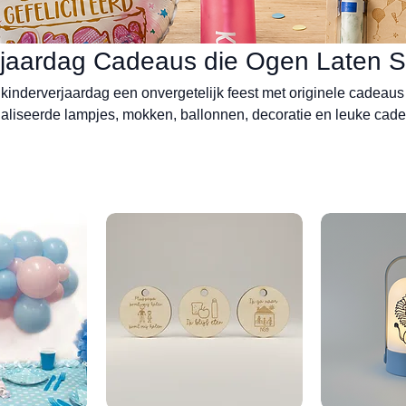
rjaardag Cadeaus die Ogen Laten S
kinderverjaardag een onvergetelijk feest met originele cadeaus
liseerde lampjes, mokken, ballonnen, decoratie en leuke cade
kst. Handgemaakt in België door Hip met Pit Creaties.