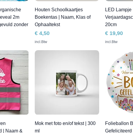
organische
Houten Schoolkaartjes
LED Lampje 
Reveal 2m
Boekentas | Naam, Klas of
Verjaardags
gevuld zonder
Ophaaltekst
20cm
Prijs
Prijs
€ 4,50
€ 19,90
incl.Btw
incl.Btw
ren
Mok met foto en/of tekst | 300
Folieballon 
d | Naam &
ml
Gefeliciteerd