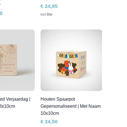
r
Prijs
€ 24,95
js
00
incl.Btw
rd Verjaardag |
Houten Spaarpot
 8x10cm
Gepersonaliseerd | Met Naam
10x10cm
Prijs
€ 24,50