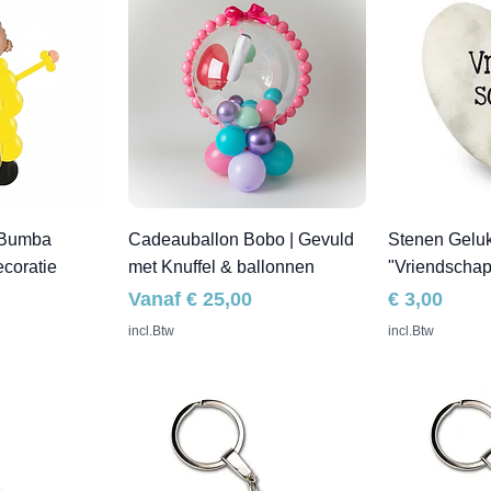
 Bumba
Cadeauballon Bobo | Gevuld
Stenen Geluk
coratie
met Knuffel & ballonnen
"Vriendschap
Verkoopprijs
Prijs
Vanaf
€ 25,00
€ 3,00
incl.Btw
incl.Btw