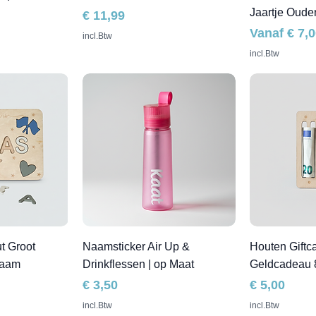
Jaartje Oude
Prijs
€ 11,99
Verkooppri
Vanaf
€ 7,
incl.Btw
incl.Btw
t Groot
Naamsticker Air Up &
Houten Giftca
Naam
Drinkflessen | op Maat
Geldcadeau
Prijs
Prijs
€ 3,50
€ 5,00
incl.Btw
incl.Btw