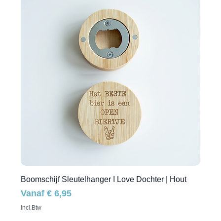
Boomschijf Sleutelhanger I Love Dochter | Hout
Verkoopprijs
Vanaf
€ 6,95
incl.Btw