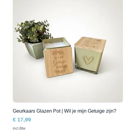
Geurkaars Glazen Pot | Wil je mijn Getuige zijn?
Prijs
€ 17,99
incl.Btw