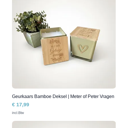
Geurkaars Bamboe Deksel | Meter of Peter Vragen
Prijs
€ 17,99
incl.Btw