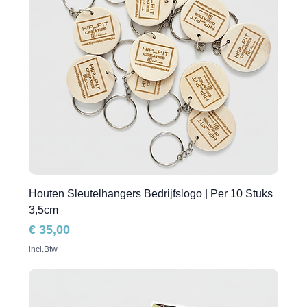
Houten Sleutelhangers Bedrijfslogo | Per 10 Stuks
3,5cm
Prijs
€ 35,00
incl.Btw