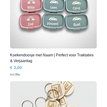
Koekendoosje met Naam | Perfect voor Traktaties
& Verjaardag
Prijs
€ 3,00
incl.Btw