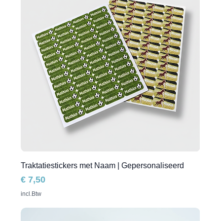
Traktatiestickers met Naam | Gepersonaliseerd
Prijs
€ 7,50
incl.Btw