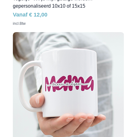
gepersonaliseerd 10x10 of 15x15
Verkoopprijs
Vanaf
€ 12,00
incl.Btw