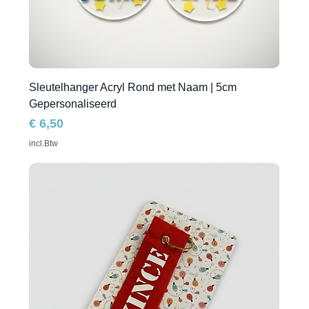
Sleutelhanger Acryl Rond met Naam | 5cm
Gepersonaliseerd
Prijs
€ 6,50
incl.Btw