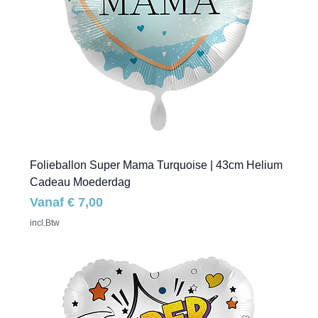
Folieballon Super Mama Turquoise | 43cm Helium
Cadeau Moederdag
Verkoopprijs
Vanaf
€ 7,00
incl.Btw