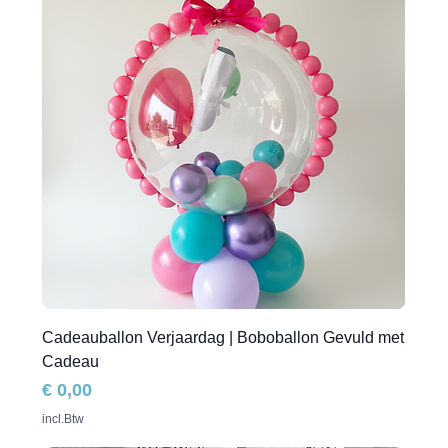
Cadeauballon Verjaardag | Boboballon Gevuld met
Cadeau
Prijs
€ 0,00
incl.Btw