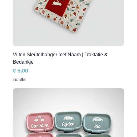
Vilten Sleutelhanger met Naam | Traktatie &
Bedankje
Prijs
€ 5,00
incl.Btw