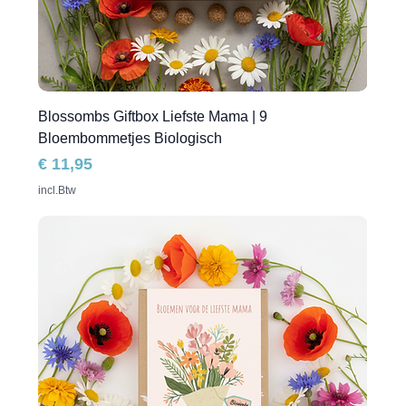
Blossombs Giftbox Liefste Mama | 9
Bloembommetjes Biologisch
Prijs
€ 11,95
incl.Btw