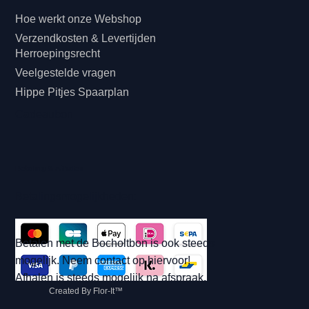
Hoe werkt onze Webshop
Verzendkosten & Levertijden
Herroepingsrecht
Veelgestelde vragen
Hippe Pitjes Spaarplan
Cadeaubon
Betaling & Afhalen
Betalingsmogelijkheden:
Betalen met de Bocholtbon is ook steeds
mogelijk. Neem contact op hiervoor!
Afhalen is steeds mogelijk na afspraak.
Created By Flor-It™