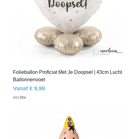
Folieballon Proficiat Met Je Doopsel | 43cm Lucht
Ballonnenvoet
Verkoopprijs
Vanaf
€ 9,99
incl.Btw