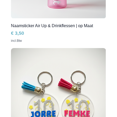
Naamsticker Air Up & Drinkflessen | op Maat
Prijs
€ 3,50
incl.Btw