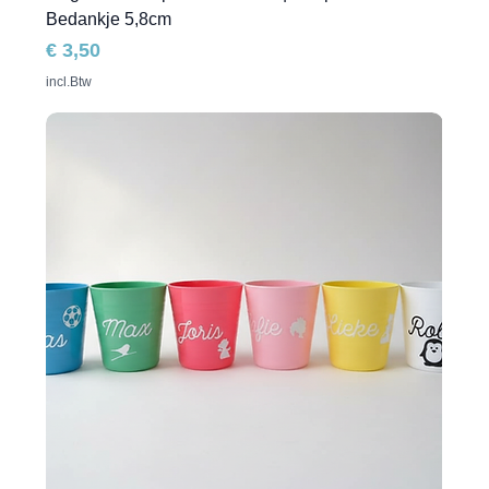
Bedankje 5,8cm
Prijs
€ 3,50
incl.Btw