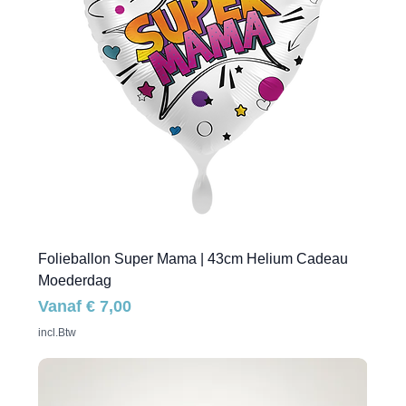
Folieballon Super Mama | 43cm Helium Cadeau
Moederdag
Verkoopprijs
Vanaf
€ 7,00
incl.Btw