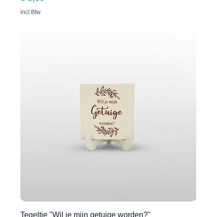
incl.Btw
Tegeltje "Wil je mijn getuige worden?"