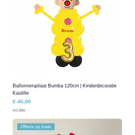
Ballonnenpilaar Bumba 120cm | Kinderdecoratie
Kaulille
Prijs
€ 40,00
incl.Btw
Offerte op maat