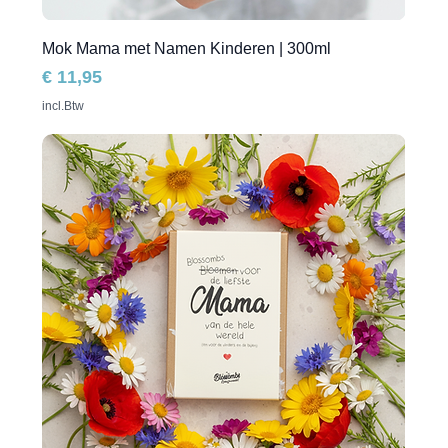
Mok Mama met Namen Kinderen | 300ml
Prijs
€ 11,95
incl.Btw