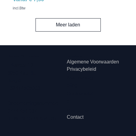
incl.Btw
Meer laden
Hip met Pit Creaties
Juridisch
Algemene Voorwaarden
Erkstraat 12
Privacybeleid
3950 Kaulille
Klachtenreg
België
eling
+32474505003
Cookiebelei
d
Ondernemingsnummer:
Disclaimer
0774.454.037
Contact
BTW: BE0774.454.037
Klanteninformatie