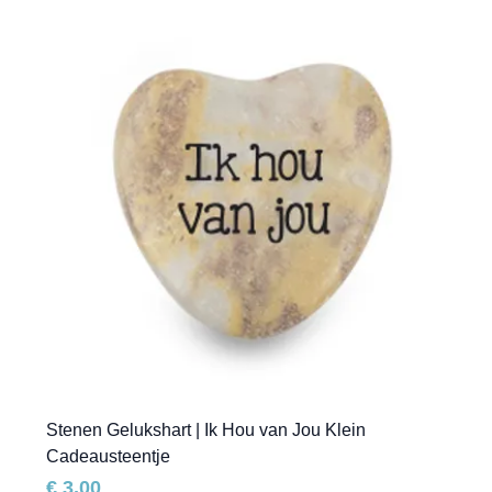
Stenen Gelukshart | Ik Hou van Jou Klein
Cadeausteentje
Prijs
€ 3,00