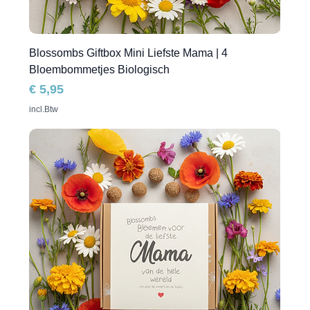
Blossombs Giftbox Mini Liefste Mama | 4
Bloembommetjes Biologisch
Prijs
€ 5,95
incl.Btw