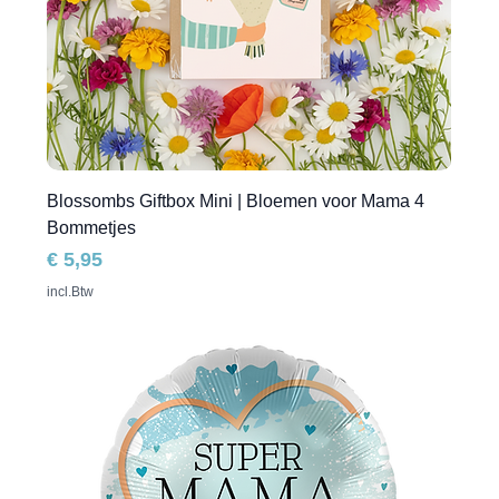
Blossombs Giftbox Mini | Bloemen voor Mama 4
Bommetjes
Prijs
€ 5,95
incl.Btw