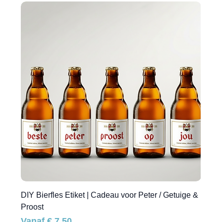
DIY Bierfles Etiket | Cadeau voor Peter / Getuige &
Proost
Verkoopprijs
Vanaf
€ 7,50