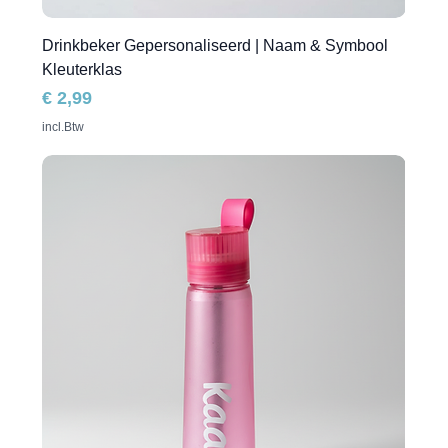
Drinkbeker Gepersonaliseerd | Naam & Symbool
Kleuterklas
Prijs
€ 2,99
incl.Btw