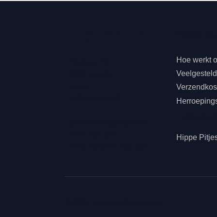
Klan
Hip met Pit Creatie
Hoe werkt 
Erkstraat 12
Veelgestel
3950 Kaulille
België
Verzendkost
+32474505003
Herroeping
Cadeaubo
Ondernemingsnummer:
0774.454.037
Hippe Pitje
BTW: BE0774.454.037
© 2026 Hip met Pit Creaties