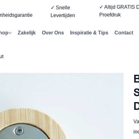
✓ Altijd GRATIS D
%
✓ Snelle
Proefdruk
nheidsgarantie
Levertijden
hop
Zakelijk
Over Ons
Inspiratie & Tips
Contact
ut
S
D
Va
in