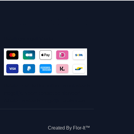
Betaling & Afhalen
Betalingsmogelijkheden:
Betalen met de Bocholtbon is ook steeds
mogelijk. Neem contact op hiervoor!
Afhalen is steeds mogelijk na afspraak.
Created By Flor-It™