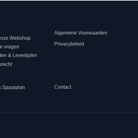
teninformatie
s
Juridisch
Algemene Voorwaarden
onze Webshop
Privacybeleid
de vragen
en & Levertijden
Klachtenregeling
srecht
Cookiebeleid
n
Disclaimer
Contact
s Spaarplan