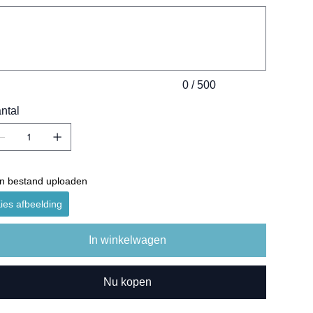
ens.
0 / 500
ntal
n bestand uploaden
ies afbeelding
In winkelwagen
Nu kopen