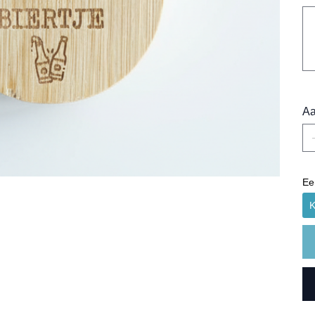
Tot
500
tek
Aa
Ee
K