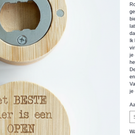
Ro
ge
bi
la
da
Ik
vi
je
he
De
en
Va
je
Aa
Wa