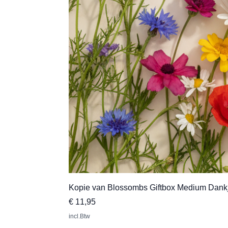
Kopie van Blossombs Giftbox Medium Dank
Prijs
€ 11,95
incl.Btw