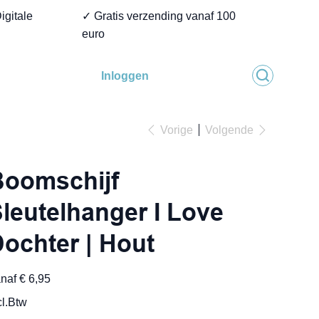
igitale
✓ Gratis verzending vanaf 100
euro
Inloggen
Vorige
Volgende
Boomschijf
leutelhanger I Love
ochter | Hout
Prijs
naf
€ 6,95
cl.Btw