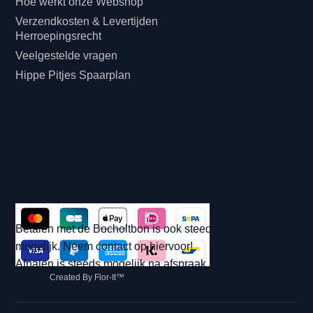
Hoe werkt onze Webshop
Verzendkosten & Levertijden
Herroepingsrecht
Veelgestelde vragen
Hippe Pitjes Spaarplan
Cadeaubon
Betaling & Afhalen
Betalingsmogelijkheden:
Betalen met de Bocholtbon is ook steeds
mogelijk. Neem contact op hiervoor!
Afhalen is steeds mogelijk na afspraak.
Created By Flor-It™