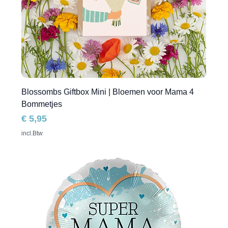
Blossombs Giftbox Mini | Bloemen voor Mama 4
Bommetjes
Prijs
€ 5,95
incl.Btw