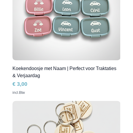
Koekendoosje met Naam | Perfect voor Traktaties
& Verjaardag
Prijs
€ 3,00
incl.Btw