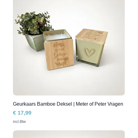
Geurkaars Bamboe Deksel | Meter of Peter Vragen
Prijs
€ 17,99
incl.Btw