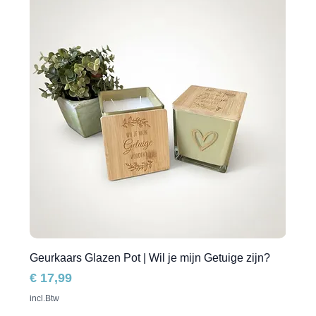
Geurkaars Glazen Pot | Wil je mijn Getuige zijn?
Prijs
€ 17,99
incl.Btw