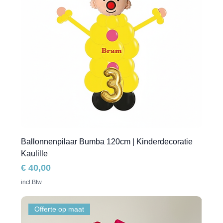
Ballonnenpilaar Bumba 120cm | Kinderdecoratie
Kaulille
Prijs
€ 40,00
incl.Btw
Offerte op maat