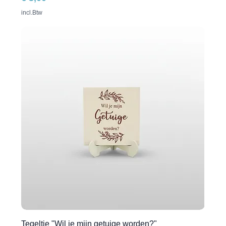
incl.Btw
Tegeltje "Wil je mijn getuige worden?"