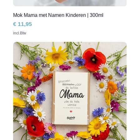
Mok Mama met Namen Kinderen | 300ml
Prijs
€ 11,95
incl.Btw