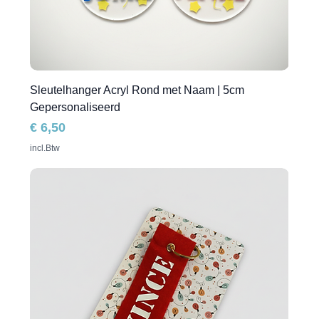
Sleutelhanger Acryl Rond met Naam | 5cm
Gepersonaliseerd
Prijs
€ 6,50
incl.Btw