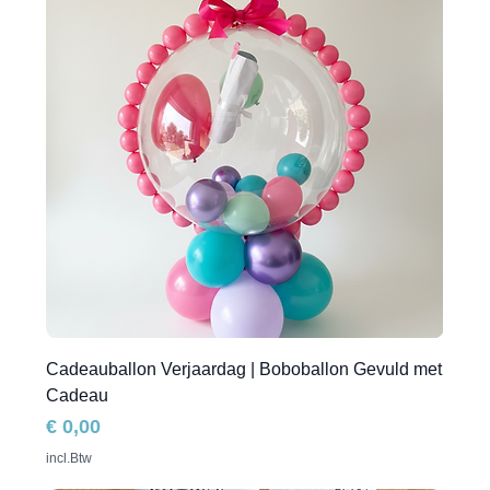
Cadeauballon Verjaardag | Boboballon Gevuld met
Cadeau
Prijs
€ 0,00
incl.Btw