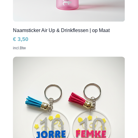
Naamsticker Air Up & Drinkflessen | op Maat
Prijs
€ 3,50
incl.Btw