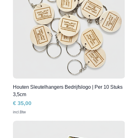
Houten Sleutelhangers Bedrijfslogo | Per 10 Stuks
3,5cm
Prijs
€ 35,00
incl.Btw