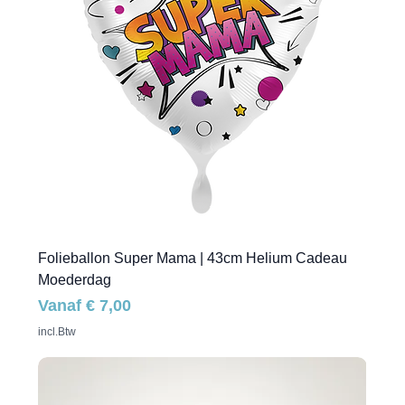
Folieballon Super Mama | 43cm Helium Cadeau
Moederdag
Verkoopprijs
Vanaf
€ 7,00
incl.Btw