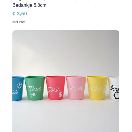
Bedankje 5,8cm
Prijs
€ 3,50
incl.Btw