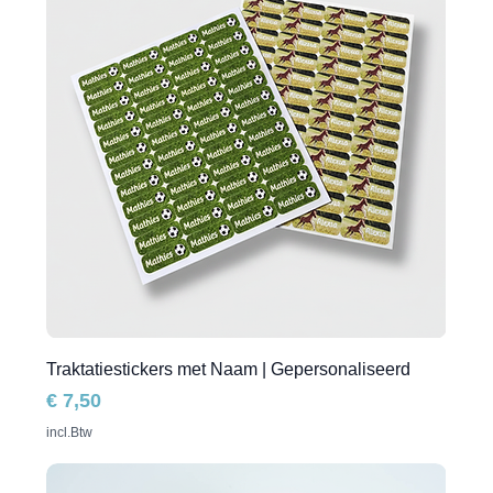
Traktatiestickers met Naam | Gepersonaliseerd
Prijs
€ 7,50
incl.Btw