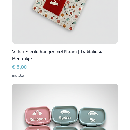
Vilten Sleutelhanger met Naam | Traktatie &
Bedankje
Prijs
€ 5,00
incl.Btw