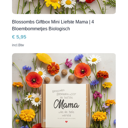
Blossombs Giftbox Mini Liefste Mama | 4
Bloembommetjes Biologisch
Prijs
€ 5,95
incl.Btw