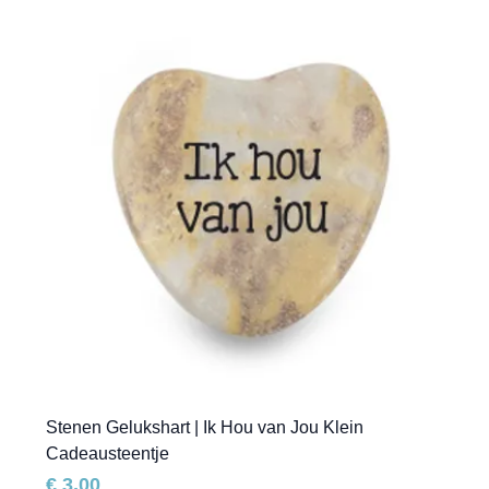
Stenen Gelukshart | Ik Hou van Jou Klein
Cadeausteentje
Prijs
€ 3,00