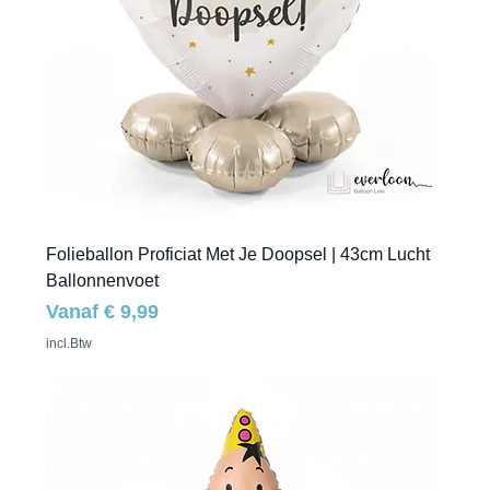
Folieballon Proficiat Met Je Doopsel | 43cm Lucht
Ballonnenvoet
Verkoopprijs
Vanaf
€ 9,99
incl.Btw