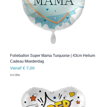
Folieballon Super Mama Turquoise | 43cm Helium
Cadeau Moederdag
Verkoopprijs
Vanaf
€ 7,00
incl.Btw