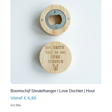
Boomschijf Sleutelhanger I Love Dochter | Hout
Verkoopprijs
Vanaf
€ 6,95
incl.Btw