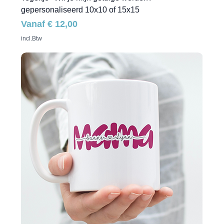
gepersonaliseerd 10x10 of 15x15
Verkoopprijs
Vanaf
€ 12,00
incl.Btw