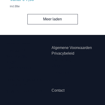
incl.Btw
Meer laden
Hip met Pit Creaties
Juridisch
Algemene Voorwaarden
Erkstraat 12
Privacybeleid
3950 Kaulille
Klachtenreg
België
eling
+32474505003
Cookiebelei
d
Ondernemingsnummer:
Disclaimer
0774.454.037
Contact
BTW: BE0774.454.037
Klanteninformatie