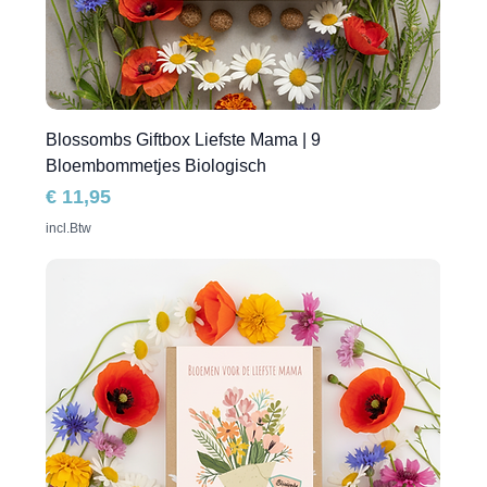
Blossombs Giftbox Liefste Mama | 9
Bloembommetjes Biologisch
Prijs
€ 11,95
incl.Btw