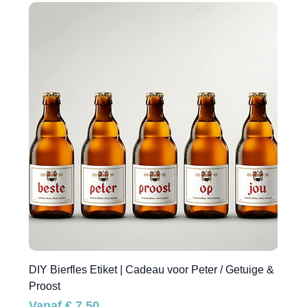
DIY Bierfles Etiket | Cadeau voor Peter / Getuige &
Proost
Verkoopprijs
Vanaf
€ 7,50