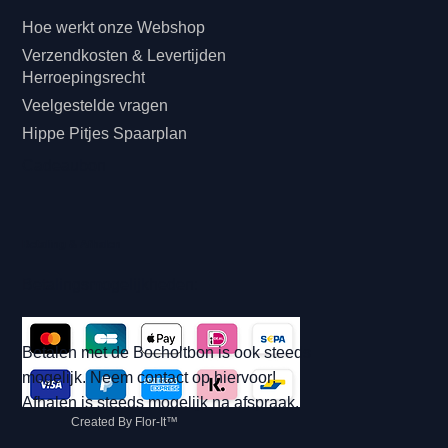
Hoe werkt onze Webshop
Verzendkosten & Levertijden
Herroepingsrecht
Veelgestelde vragen
Hippe Pitjes Spaarplan
Cadeaubon
Betaling & Afhalen
Betalingsmogelijkheden:
Betalen met de Bocholtbon is ook steeds
mogelijk. Neem contact op hiervoor!
Afhalen is steeds mogelijk na afspraak.
Created By Flor-It™