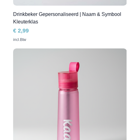
Drinkbeker Gepersonaliseerd | Naam & Symbool
Kleuterklas
Prijs
€ 2,99
incl.Btw