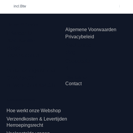
incl.Btw
incl.Btw
Hip met Pit Creaties
Juridisch
Algemene Voorwaarden
Erkstraat 12
Privacybeleid
3950 Kaulille
Klachtenreg
België
eling
+32474505003
Cookiebelei
d
Ondernemingsnummer:
Disclaimer
0774.454.037
Contact
BTW: BE0774.454.037
Klanteninformatie
Hoe werkt onze Webshop
Verzendkosten & Levertijden
Herroepingsrecht