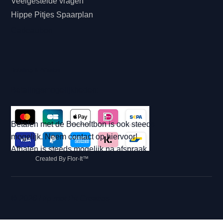
Veelgestelde vragen
Hippe Pitjes Spaarplan
Cadeaubon
Betaling & Afhalen
Betalingsmogelijkheden:
Betalen met de Bocholtbon is ook steeds
mogelijk. Neem contact op hiervoor!
Afhalen is steeds mogelijk na afspraak.
Created By Flor-It™
© 2026 Hip met Pit Creaties