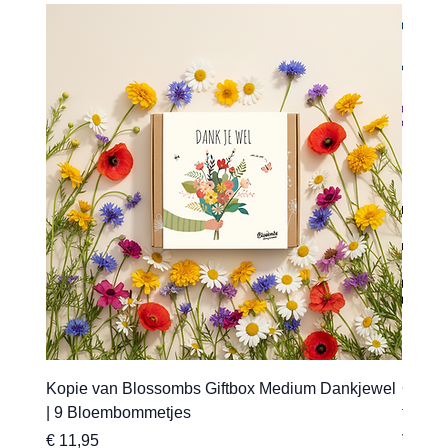
Kopie van Blossombs Giftbox Medium Dankjewel
Gepers
| 9 Bloembommetjes
transfe
Prijs
Verkoo
€ 11,95
Vanaf