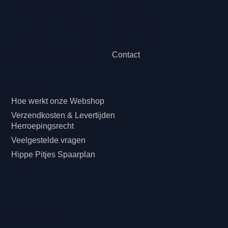
eling
+32474505003
Cookiebelei
d
Ondernemingsnummer:
Disclaimer
0774.454.037
Contact
BTW: BE0774.454.037
Klanteninformatie
Hoe werkt onze Webshop
Verzendkosten & Levertijden
Herroepingsrecht
Veelgestelde vragen
Hippe Pitjes Spaarplan
Cadeaubon
Betaling & Afhalen