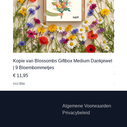
Kopie van Blossombs Giftbox Medium Dankjewel
Gepers
| 9 Bloembommetjes
transfe
Prijs
Verkoo
€ 11,95
Vanaf
incl.Btw
incl.Btw
Hip met Pit Creaties
Juridisch
Algemene Voorwaarden
Erkstraat 12
Privacybeleid
3950 Kaulille
Klachtenreg
België