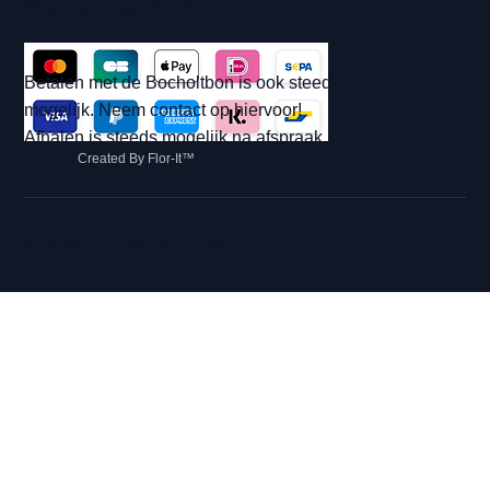
Betalingsmogelijkheden:
Betalen met de Bocholtbon is ook steeds
mogelijk. Neem contact op hiervoor!
Afhalen is steeds mogelijk na afspraak.
Created By Flor-It™
© 2026 Hip met Pit Creaties