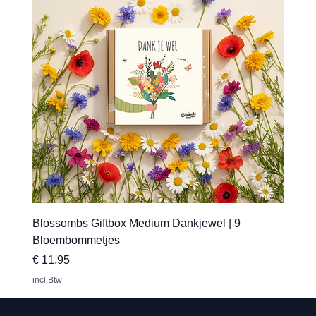
Blossombs Giftbox Medium Dankjewel | 9
Gepers
Bloembommetjes
transfe
Prijs
Verkoo
€ 11,95
Vanaf
incl.Btw
incl.Btw