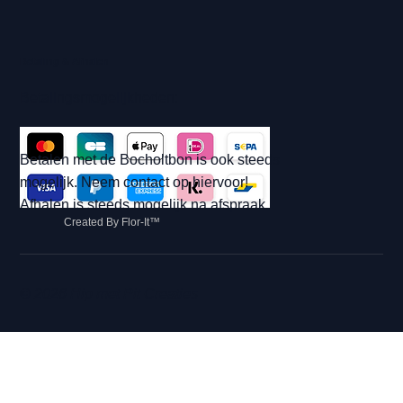
Betaling & Afhalen
Betalingsmogelijkheden:
Betalen met de Bocholtbon is ook steeds
mogelijk. Neem contact op hiervoor!
Afhalen is steeds mogelijk na afspraak.
Created By Flor-It™
© 2026 Hip met Pit Creaties