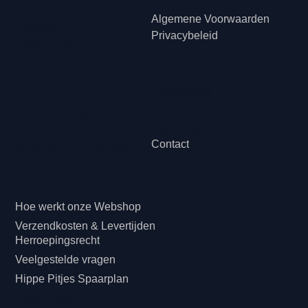
Hip met Pit Creaties
Juridisch
Algemene Voorwaarden
Erkstraat 12
Privacybeleid
3950 Kaulille
Klachtenreg
België
eling
+32474505003
Cookiebelei
d
Ondernemingsnummer:
Disclaimer
0774.454.037
Contact
BTW: BE0774.454.037
Klanteninformatie
Hoe werkt onze Webshop
Verzendkosten & Levertijden
Herroepingsrecht
Veelgestelde vragen
Hippe Pitjes Spaarplan
Cadeaubon