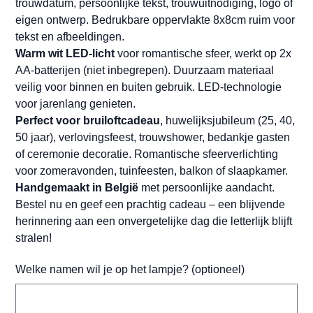
trouwdatum, persoonlijke tekst, trouwuitnodiging, logo of
eigen ontwerp. Bedrukbare oppervlakte 8x8cm ruim voor
tekst en afbeeldingen.
Warm wit LED-licht
voor romantische sfeer, werkt op 2x
AA-batterijen (niet inbegrepen). Duurzaam materiaal
veilig voor binnen en buiten gebruik. LED-technologie
voor jarenlang genieten.
Perfect voor bruiloftcadeau
, huwelijksjubileum (25, 40,
50 jaar), verlovingsfeest, trouwshower, bedankje gasten
of ceremonie decoratie. Romantische sfeerverlichting
voor zomeravonden, tuinfeesten, balkon of slaapkamer.
Handgemaakt in België
met persoonlijke aandacht.
Bestel nu en geef een prachtig cadeau – een blijvende
herinnering aan een onvergetelijke dag die letterlijk blijft
stralen!
Welke namen wil je op het lampje? (optioneel)
Tot
50
tekens.