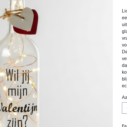
Li
ee
ui
gl
vr
vo
De
ve
da
ko
bl
ec
Aa
Ee