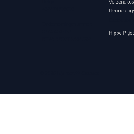
België
Verzendkost
+32474505003
Herroeping
Cadeaubo
Ondernemingsnummer:
0774.454.037
Hippe Pitje
BTW: BE0774.454.037
© 2026 Hip met Pit Creaties