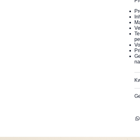
Pr
Pr
In
Ma
Ve
Te
pe
Vo
Pr
Ge
na
Kw
Ge