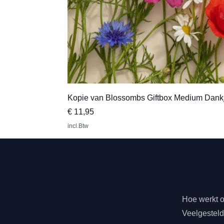
Kopie van Blossombs Giftbox Medium Dank
Prijs
€ 11,95
incl.Btw
Klan
Hip met Pit Creatie
Hoe werkt 
Erkstraat 12
Veelgestel
3950 Kaulille