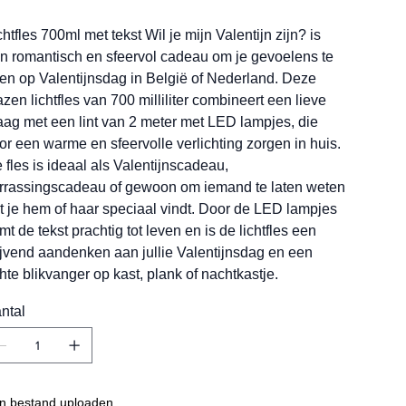
chtfles 700ml met tekst Wil je mijn Valentijn zijn? is
n romantisch en sfeervol cadeau om je gevoelens te
ten op Valentijnsdag in België of Nederland. Deze
azen lichtfles van 700 milliliter combineert een lieve
aag met een lint van 2 meter met LED lampjes, die
or een warme en sfeervolle verlichting zorgen in huis.
 fles is ideaal als Valentijnscadeau,
rrassingscadeau of gewoon om iemand te laten weten
t je hem of haar speciaal vindt. Door de LED lampjes
mt de tekst prachtig tot leven en is de lichtfles een
ijvend aandenken aan jullie Valentijnsdag en een
hte blikvanger op kast, plank of nachtkastje.
ntal
n bestand uploaden