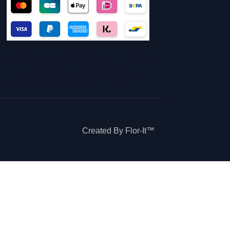
Betalen met de Bocholtbon is ook steeds
mogelijk. Neem contact op hiervoor!
Afhalen is steeds mogelijk na afspraak.
Created By Flor-It™