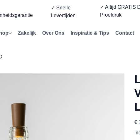
✓ Altijd GRATIS D
%
✓ Snelle
Proefdruk
nheidsgarantie
Levertijden
hop
Zakelijk
Over Ons
Inspiratie & Tips
Contact
ED
L
V
Prijs
€ 
in