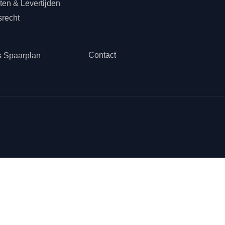
en & Levertijden
Klachtenregeling
srecht
Cookiebeleid
n
Disclaimer
Contact
s Spaarplan