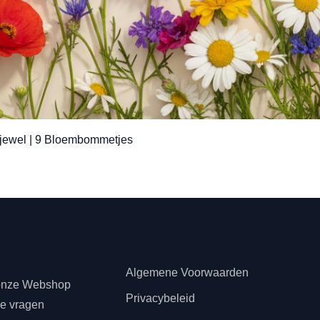
Snel overzicht
jewel | 9 Bloembommetjes
teninformatie
s
Juridisch
Algemene Voorwaarden
onze Webshop
Privacybeleid
de vragen