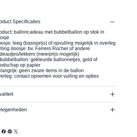
oduct Specificaties
oduct: balloncadeau met bubbelballon op stok in
osje
osje: leeg (basisprijs) of opvulling mogelijk in overleg
lling doosje: bv. Ferrero Rocher of andere
deautjes/lekkers (meerprijs mogelijk)
 bubbelballon: gekleurde ballonnetjes, geld of
odschap op papier
langrijk: geen zware items in de ballon
erleg: contact opnemen voor vulling en opties
aliteit
legenheden