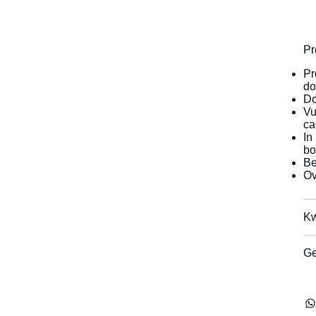
Pr
Pr
do
Do
Vu
ca
In
bo
Be
Ov
Kw
Ge