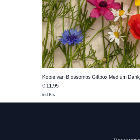
Kopie van Blossombs Giftbox Medium Dank
Prijs
€ 11,95
incl.Btw
Klan
Hip met Pit Creatie