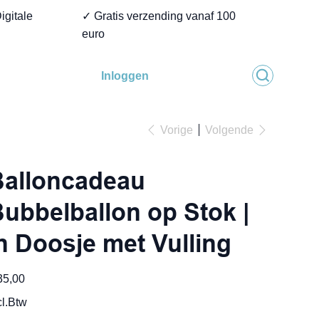
igitale
✓ Gratis verzending vanaf 100
euro
Inloggen
Vorige
Volgende
Balloncadeau
ubbelballon op Stok |
n Doosje met Vulling
35,00
cl.Btw