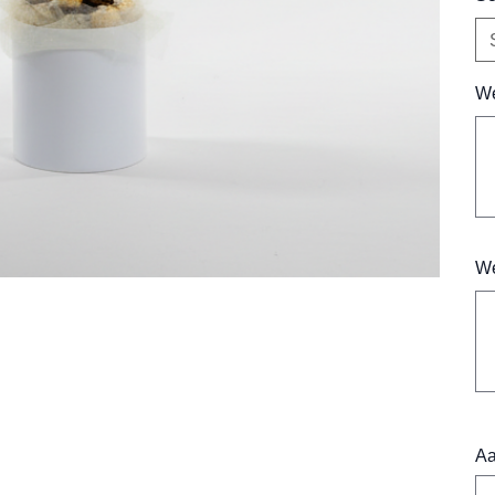
We
Tot
500
tek
We
Tot
500
tek
Aa