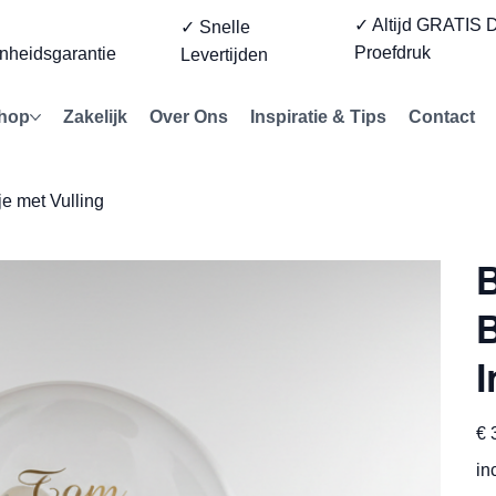
✓ Altijd GRATIS D
%
✓ Snelle
Proefdruk
nheidsgarantie
Levertijden
hop
Zakelijk
Over Ons
Inspiratie & Tips
Contact
e met Vulling
B
I
Prijs
€ 
in