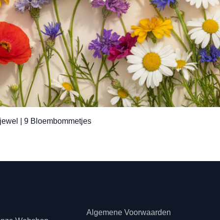
Snel overzicht
jewel | 9 Bloembommetjes
teninformatie
s
Juridisch
Algemene Voorwaarden