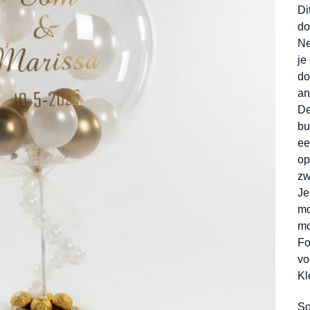
Di
do
Ne
je
do
an
De
bu
ee
op
zw
Je
mo
mo
Fo
vo
Kl
So