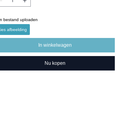
n bestand uploaden
ies afbeelding
In winkelwagen
Nu kopen