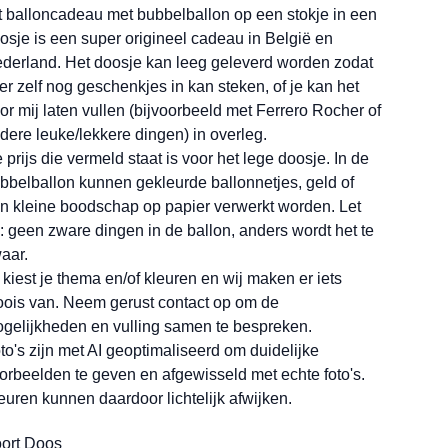
t balloncadeau met bubbelballon op een stokje in een
osje is een super origineel cadeau in België en
derland. Het doosje kan leeg geleverd worden zodat
 er zelf nog geschenkjes in kan steken, of je kan het
or mij laten vullen (bijvoorbeeld met Ferrero Rocher of
dere leuke/lekkere dingen) in overleg.
 prijs die vermeld staat is voor het lege doosje. In de
bbelballon kunnen gekleurde ballonnetjes, geld of
n kleine boodschap op papier verwerkt worden. Let
: geen zware dingen in de ballon, anders wordt het te
aar.
 kiest je thema en/of kleuren en wij maken er iets
ois van. Neem gerust contact op om de
gelijkheden en vulling samen te bespreken.
to's zijn met AI geoptimaliseerd om duidelijke
orbeelden te geven en afgewisseld met echte foto's.
euren kunnen daardoor lichtelijk afwijken.
ort Doos