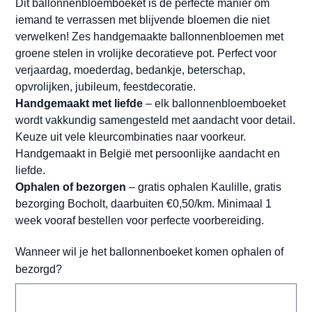
Dit ballonnenbloemboeket is dé perfecte manier om
iemand te verrassen met blijvende bloemen die niet
verwelken! Zes handgemaakte ballonnenbloemen met
groene stelen in vrolijke decoratieve pot. Perfect voor
verjaardag, moederdag, bedankje, beterschap,
opvrolijken, jubileum, feestdecoratie.
Handgemaakt met liefde
– elk ballonnenbloemboeket
wordt vakkundig samengesteld met aandacht voor detail.
Keuze uit vele kleurcombinaties naar voorkeur.
Handgemaakt in België met persoonlijke aandacht en
liefde.
Ophalen of bezorgen
– gratis ophalen Kaulille, gratis
bezorging Bocholt, daarbuiten €0,50/km. Minimaal 1
week vooraf bestellen voor perfecte voorbereiding.
Wanneer wil je het ballonnenboeket komen ophalen of
bezorgd?
Tot
500
tekens.