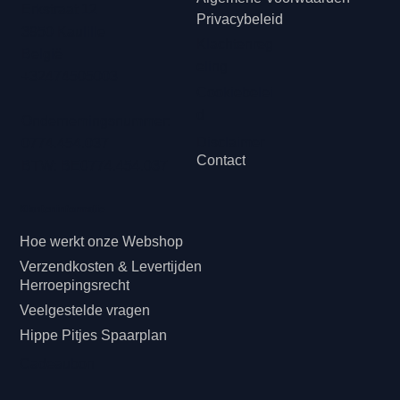
Erkstraat 12
Privacybeleid
3950 Kaulille
Klachtenreg
België
eling
+32474505003
Cookiebelei
d
Ondernemingsnummer:
Disclaimer
0774.454.037
Contact
BTW: BE0774.454.037
Klanteninformatie
Hoe werkt onze Webshop
Verzendkosten & Levertijden
Herroepingsrecht
Veelgestelde vragen
Hippe Pitjes Spaarplan
Cadeaubon