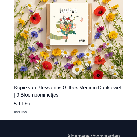
Kopie van Blossombs Giftbox Medium Dankjewel
Gepers
| 9 Bloembommetjes
transfe
Prijs
Verkoo
€ 11,95
Vanaf
incl.Btw
incl.Btw
Hip met Pit Creaties
Juridisch
Algemene Voorwaarden