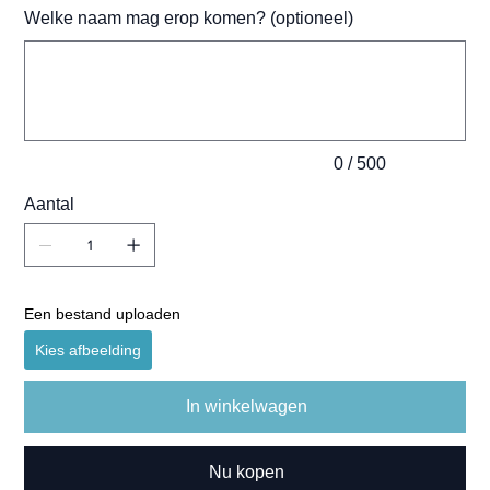
Welke naam mag erop komen? (optioneel)
Tot
500
tekens.
0 / 500
Aantal
Een bestand uploaden
Kies afbeelding
In winkelwagen
Nu kopen