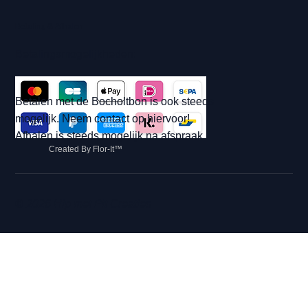
Betaling & Afhalen
Betalingsmogelijkheden:
Betalen met de Bocholtbon is ook steeds
mogelijk. Neem contact op hiervoor!
Afhalen is steeds mogelijk na afspraak.
Created By Flor-It™
© 2026 Hip met Pit Creaties