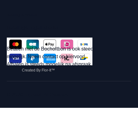
Betaling & Afhalen
Betalingsmogelijkheden:
Betalen met de Bocholtbon is ook steeds
mogelijk. Neem contact op hiervoor!
Afhalen is steeds mogelijk na afspraak.
Created By Flor-It™
© 2026 Hip met Pit Creaties