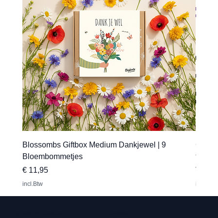
Blossombs Giftbox Medium Dankjewel | 9
Gepers
Bloembommetjes
transfe
Prijs
Verkoo
€ 11,95
Vanaf
incl.Btw
incl.Btw
Hip met Pit Creaties
Juridisch