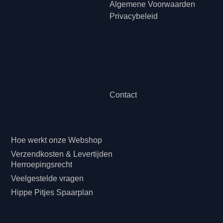
Algemene Voorwaarden
Erkstraat 12
Privacybeleid
3950 Kaulille
Klachtenreg
België
eling
+32474505003
Cookiebelei
d
Ondernemingsnummer:
Disclaimer
0774.454.037
Contact
BTW: BE0774.454.037
Klanteninformatie
Hoe werkt onze Webshop
Verzendkosten & Levertijden
Herroepingsrecht
Veelgestelde vragen
Hippe Pitjes Spaarplan
Cadeaubon