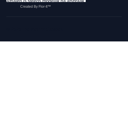
Afhalen is steeds mogelijk na afspraak.
Created By Flor-It™
© 2026 Hip met Pit Creaties