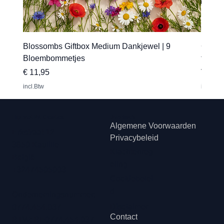
Blossombs Giftbox Medium Dankjewel | 9
Gepers
Bloembommetjes
transfe
Prijs
Verkoo
€ 11,95
Vanaf
incl.Btw
incl.Btw
Hip met Pit Creaties
Juridisch
Algemene Voorwaarden
Erkstraat 12
Privacybeleid
3950 Kaulille
Klachtenreg
België
eling
+32474505003
Cookiebelei
d
Ondernemingsnummer:
Disclaimer
0774.454.037
Contact
BTW: BE0774.454.037