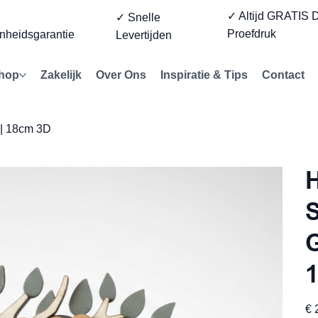
✓ Altijd GRATIS D
%
✓ Snelle
Proefdruk
nheidsgarantie
Levertijden
hop
Zakelijk
Over Ons
Inspiratie & Tips
Contact
 | 18cm 3D
H
G
Prijs
€ 