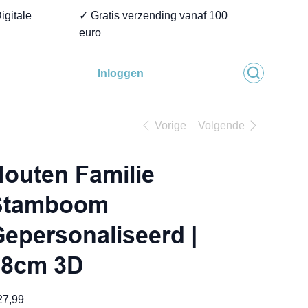
igitale
✓ Gratis verzending vanaf 100
euro
Inloggen
Vorige
Volgende
outen Familie
Stamboom
epersonaliseerd |
18cm 3D
27,99