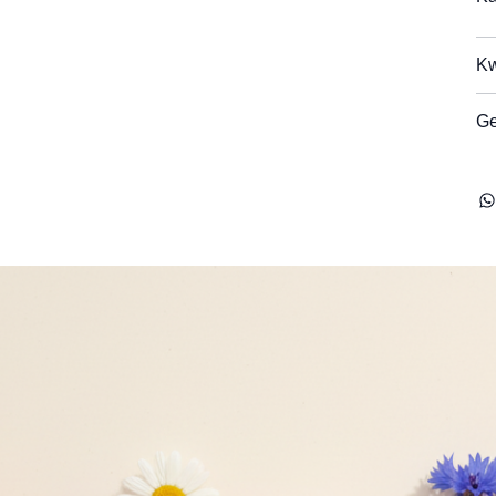
Kw
Ge