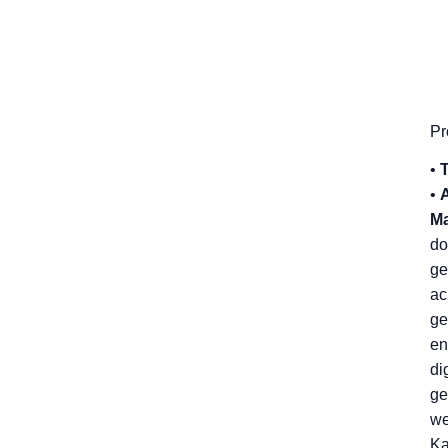
Pr
•
•
Ma
do
ge
ac
ge
en
di
ge
we
Ka