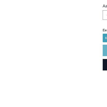
Aa
Ee
K