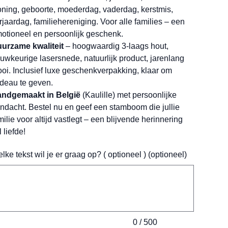
ning, geboorte, moederdag, vaderdag, kerstmis,
rjaardag, familiehereniging. Voor alle families – een
otioneel en persoonlijk geschenk.
urzame kwaliteit
– hoogwaardig 3-laags hout,
uwkeurige lasersnede, natuurlijk product, jarenlang
oi. Inclusief luxe geschenkverpakking, klaar om
deau te geven.
ndgemaakt in België
(Kaulille) met persoonlijke
ndacht. Bestel nu en geef een stamboom die jullie
milie voor altijd vastlegt – een blijvende herinnering
l liefde!
lke tekst wil je er graag op? ( optioneel ) (optioneel)
ens.
0 / 500