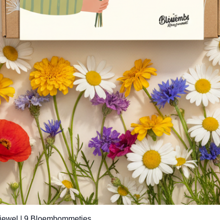
Snel overzicht
jewel | 9 Bloembommetjes