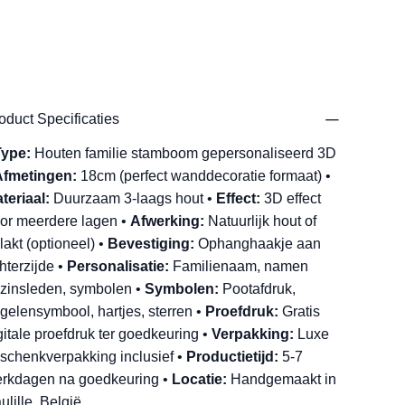
oduct Specificaties
Type:
Houten familie stamboom gepersonaliseerd 3D
Afmetingen:
18cm (perfect wanddecoratie formaat) •
teriaal:
Duurzaam 3-laags hout •
Effect:
3D effect
or meerdere lagen •
Afwerking:
Natuurlijk hout of
lakt (optioneel) •
Bevestiging:
Ophanghaakje aan
hterzijde •
Personalisatie:
Familienaam, namen
zinsleden, symbolen •
Symbolen:
Pootafdruk,
gelensymbool, hartjes, sterren •
Proefdruk:
Gratis
gitale proefdruk ter goedkeuring •
Verpakking:
Luxe
schenkverpakking inclusief •
Productietijd:
5-7
rkdagen na goedkeuring •
Locatie:
Handgemaakt in
ulille, België