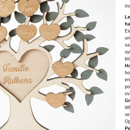
in
Le
ha
Ee
un
sa
sy
bl
H
ho
en
po
ov
Gr
Wh
ve
Op
Pe