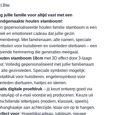
cl.Btw
g jullie familie voor altijd vast met een
ndgemaakte houten stamboom!
n gepersonaliseerde houten familie stamboom is een
iek en emotioneel cadeau dat jullie gezin
menbrengt. Met familienaam, alle namen, speciale
mbolen voor huisdieren en overleden dierbaren – een
ijvende herinnering die generaties meegaat.
outen stamboom 18cm
met 3D effect door 3-laags
ut. Volledig gepersonaliseerd met jullie familienaam
 alle gezinsleden. Speciale symbolen mogelijk:
otafdruk voor huisdieren, engelensymbool voor
erleden dierbaren, hartjes en sterren.
atis digitale proefdruk
– jij keurt ontwerp goed via
atsApp of e-mail voordat wij produceren. Keuze uit
rschillende lettertypes (modern, klassiek, speels).
hanghaakje aan achterzijde, klaar om op te hangen.
rfect voor:
Huwelijkscadeau, jubileum, nieuwe