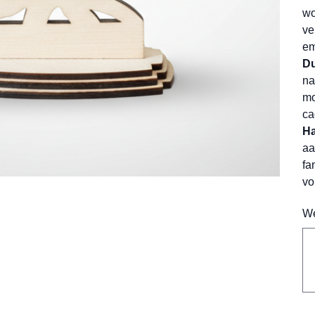
wo
ve
em
Du
na
mo
ca
Ha
aa
fa
vo
We
Tot
500
tek