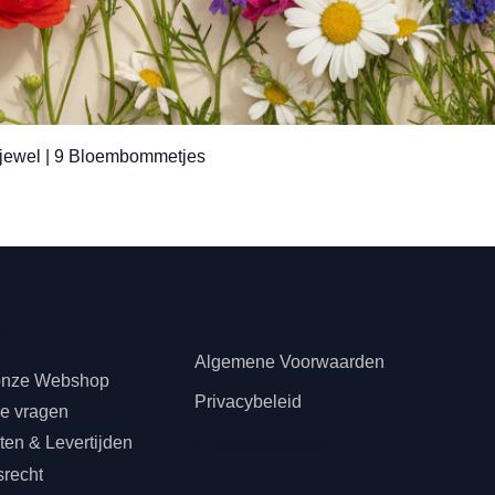
Snel overzicht
jewel | 9 Bloembommetjes
teninformatie
s
Juridisch
Algemene Voorwaarden
onze Webshop
Privacybeleid
de vragen
en & Levertijden
Klachtenregeling
srecht
Cookiebeleid