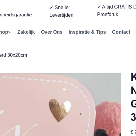
✓ Altijd GRATIS D
%
✓ Snelle
Proefdruk
nheidsgarantie
Levertijden
hop
Zakelijk
Over Ons
Inspiratie & Tips
Contact
eerd 30x20cm
K
G
Prijs
€ 