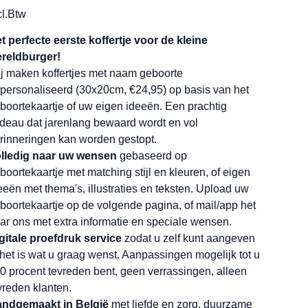
cl.Btw
t perfecte eerste koffertje voor de kleine
reldburger!
j maken koffertjes met naam geboorte
personaliseerd (30x20cm, €24,95) op basis van het
boortekaartje of uw eigen ideeën. Een prachtig
deau dat jarenlang bewaard wordt en vol
rinneringen kan worden gestopt.
lledig naar uw wensen
gebaseerd op
boortekaartje met matching stijl en kleuren, of eigen
eeën met thema's, illustraties en teksten. Upload uw
boortekaartje op de volgende pagina, of mail/app het
ar ons met extra informatie en speciale wensen.
gitale proefdruk service
zodat u zelf kunt aangeven
 het is wat u graag wenst. Aanpassingen mogelijk tot u
0 procent tevreden bent, geen verrassingen, alleen
vreden klanten.
ndgemaakt in België
met liefde en zorg, duurzame