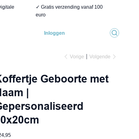
igitale
✓ Gratis verzending vanaf 100
euro
Inloggen
Vorige
Volgende
offertje Geboorte met
Naam |
epersonaliseerd
30x20cm
24,95