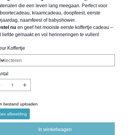
terialen die een leven lang meegaan. Perfect voor
boortecadeau, kraamcadeau, doopfeest, eerste
rjaardag, naamfeest of babyshower.
stel nu
en geef het mooiste eerste koffertje cadeau –
l liefde gemaakt en vol herinneringen te vullen!
eur Koffertje
ntal
n bestand uploaden
ies afbeelding
In winkelwagen