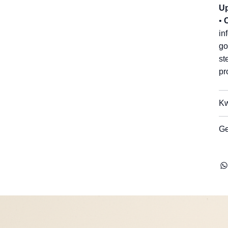
Up
•
C
in
go
st
pr
Kw
Ge