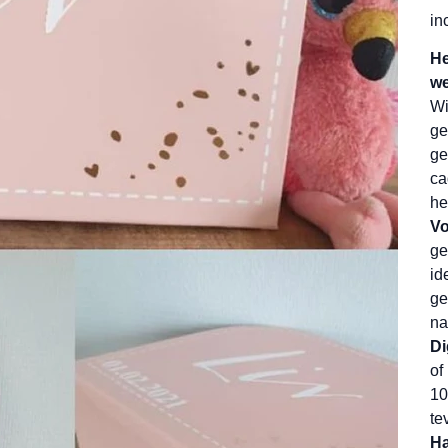
in
He
we
Wi
ge
ge
ca
he
Vo
ge
id
ge
na
Di
of
10
te
Ha