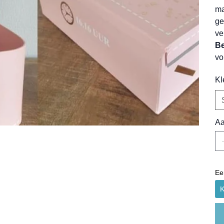
ma
ge
ve
Be
vo
Kl
Aa
Ee
K