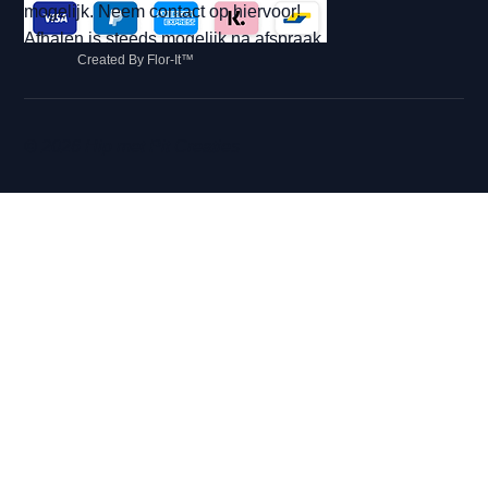
mogelijk. Neem contact op hiervoor!
Afhalen is steeds mogelijk na afspraak.
Created By Flor-It™
© 2026 Hip met Pit Creaties