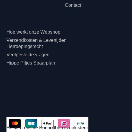
Contact
BTW: BE0774.454.037
Klanteninformatie
Hoe werkt onze Webshop
Verzendkosten & Levertijden
Herroepingsrecht
Veelgestelde vragen
Hippe Pitjes Spaarplan
Cadeaubon
Betaling & Afhalen
Betalingsmogelijkheden:
Betalen met de Bocholtbon is ook steeds