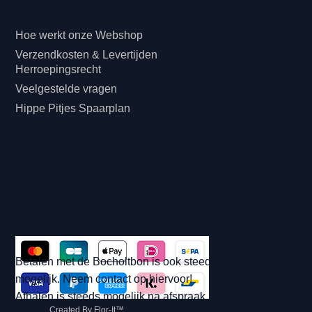
Klanteninformatie
Hoe werkt onze Webshop
Verzendkosten & Levertijden
Herroepingsrecht
Veelgestelde vragen
Hippe Pitjes Spaarplan
Cadeaubon
Betaling & Afhalen
Betalingsmogelijkheden:
Betalen met de Bocholtbon is ook steeds
mogelijk. Neem contact op hiervoor!
Afhalen is steeds mogelijk na afspraak.
Created By Flor-It™