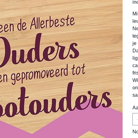
in
Mi
le
Ne
te
je 
Da
li
ca
fr
Wi
on
sa
Aa
No