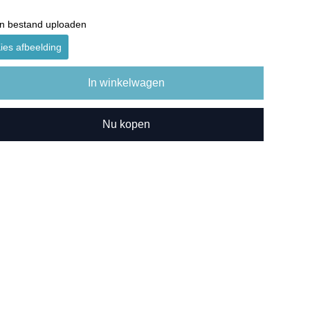
n bestand uploaden
ies afbeelding
In winkelwagen
Nu kopen