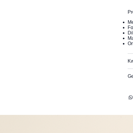
Pr
Me
Fo
Di
Ma
On
Kw
Ge