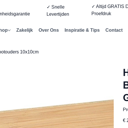
✓ Altijd GRATIS D
%
✓ Snelle
Proefdruk
nheidsgarantie
Levertijden
hop
Zakelijk
Over Ons
Inspiratie & Tips
Contact
rootouders 10x10cm
H
B
Pr
Prijs
€ 