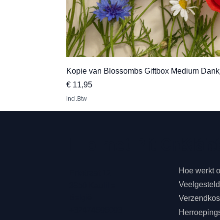
Kopie van Blossombs Giftbox Medium Dank
Prijs
€ 11,95
incl.Btw
Klan
Hip met Pit Creatie
Hoe werkt 
Erkstraat 12
Veelgestel
3950 Kaulille
België
Verzendkost
+32474505003
Herroeping