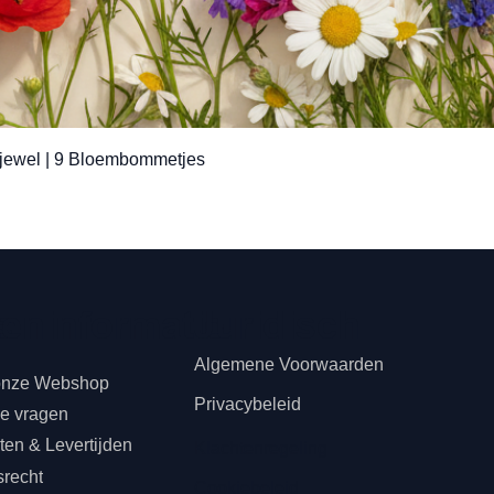
Snel overzicht
jewel | 9 Bloembommetjes
teninformatie
s
Juridisch
Algemene Voorwaarden
onze Webshop
Privacybeleid
de vragen
en & Levertijden
Klachtenregeling
srecht
Cookiebeleid