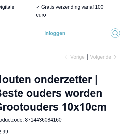
igitale
✓ Gratis verzending vanaf 100
euro
Inloggen
Vorige
Volgende
outen onderzetter |
este ouders worden
Grootouders 10x10cm
Productcode
oductcode:
8714436084160
8714436084160
2,99