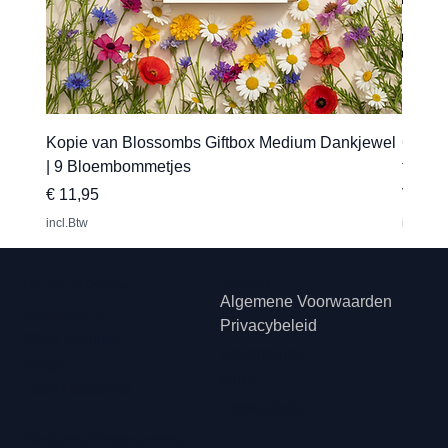
Kopie van Blossombs Giftbox Medium Dankjewel
Gepers
| 9 Bloembommetjes
transfe
Prijs
Verkoo
€ 11,95
Vanaf
incl.Btw
incl.Btw
Hip met Pit Creaties
Juridisch
Algemene Voorwaarden
Erkstraat 12
Privacybeleid
3950 Kaulille
Klachtenreg
België
eling
+32474505003
Cookiebelei
d
Ondernemingsnummer: