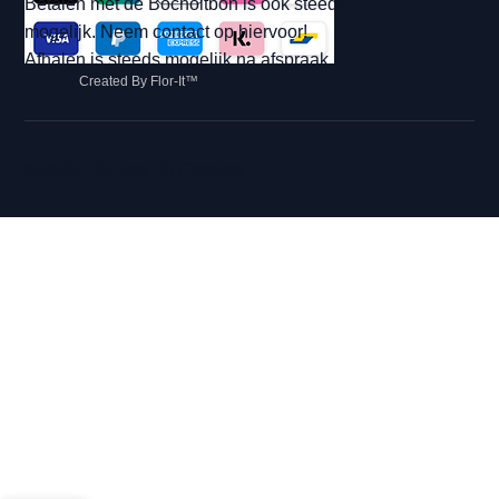
Betalen met de Bocholtbon is ook steeds
mogelijk. Neem contact op hiervoor!
Afhalen is steeds mogelijk na afspraak.
Created By Flor-It™
© 2026 Hip met Pit Creaties