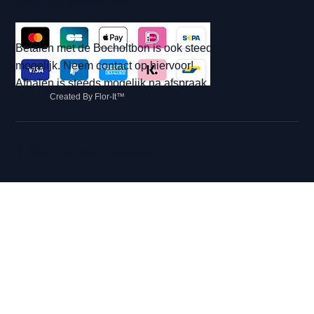
Betalen met de Bocholtbon is ook steeds
mogelijk. Neem contact op hiervoor!
Afhalen is steeds mogelijk na afspraak.
Created By Flor-It™
© 2026 Hip met Pit Creaties