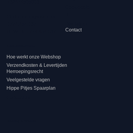
+32474505003
Cookiebelei
d
Ondernemingsnummer:
Disclaimer
0774.454.037
Contact
BTW: BE0774.454.037
Klanteninformatie
Hoe werkt onze Webshop
Verzendkosten & Levertijden
Herroepingsrecht
Veelgestelde vragen
Hippe Pitjes Spaarplan
Cadeaubon
Betaling & Afhalen
Betalingsmogelijkheden: