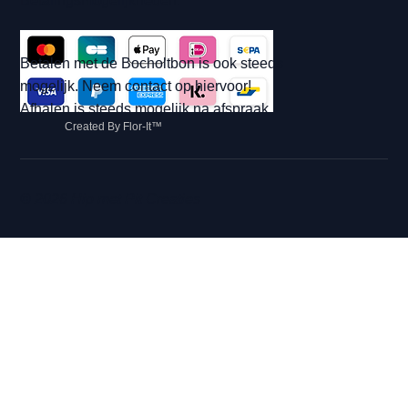
Betalingsmogelijkheden:
Betalen met de Bocholtbon is ook steeds
mogelijk. Neem contact op hiervoor!
Afhalen is steeds mogelijk na afspraak.
Created By Flor-It™
© 2026 Hip met Pit Creaties