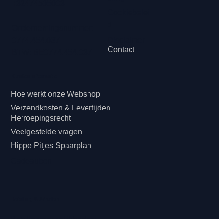
+32474505003
Cookiebelei
d
Ondernemingsnummer:
Disclaimer
0774.454.037
Contact
BTW: BE0774.454.037
Klanteninformatie
Hoe werkt onze Webshop
Verzendkosten & Levertijden
Herroepingsrecht
Veelgestelde vragen
Hippe Pitjes Spaarplan
Cadeaubon
Betaling & Afhalen