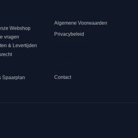
teninformatie
s
Juridisch
Algemene Voorwaarden
onze Webshop
Privacybeleid
de vragen
en & Levertijden
Klachtenregeling
srecht
Cookiebeleid
n
Disclaimer
Contact
s Spaarplan