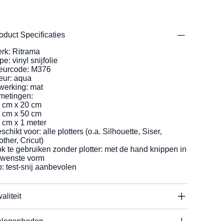
oduct Specificaties
rk: Ritrama
pe: vinyl snijfolie
eurcode: M376
eur: aqua
werking: mat
metingen:
 cm x 20 cm
 cm x 50 cm
 cm x 1 meter
schikt voor: alle plotters (o.a. Silhouette, Siser,
other, Cricut)
k te gebruiken zonder plotter: met de hand knippen in
wenste vorm
p: test-snij aanbevolen
aliteit