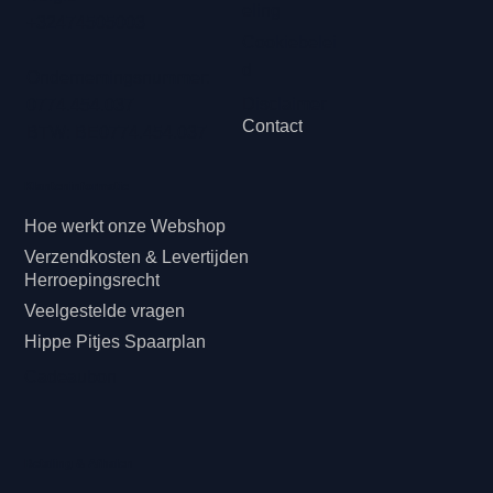
eling
+32474505003
Cookiebelei
d
Ondernemingsnummer:
Disclaimer
0774.454.037
Contact
BTW: BE0774.454.037
Klanteninformatie
Hoe werkt onze Webshop
Verzendkosten & Levertijden
Herroepingsrecht
Veelgestelde vragen
Hippe Pitjes Spaarplan
Cadeaubon
Betaling & Afhalen