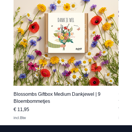
Blossombs Giftbox Medium Dankjewel | 9
Gepers
Bloembommetjes
transfe
Prijs
Verkoo
€ 11,95
Vanaf
incl.Btw
incl.Btw