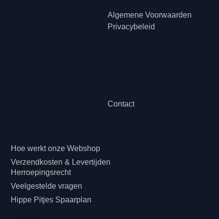
Hip met Pit Creaties
Juridisch
Algemene Voorwaarden
Erkstraat 12
Privacybeleid
3950 Kaulille
Klachtenreg
België
eling
+32474505003
Cookiebelei
d
Ondernemingsnummer:
Disclaimer
0774.454.037
Contact
BTW: BE0774.454.037
Klanteninformatie
Hoe werkt onze Webshop
Verzendkosten & Levertijden
Herroepingsrecht
Veelgestelde vragen
Hippe Pitjes Spaarplan
Cadeaubon