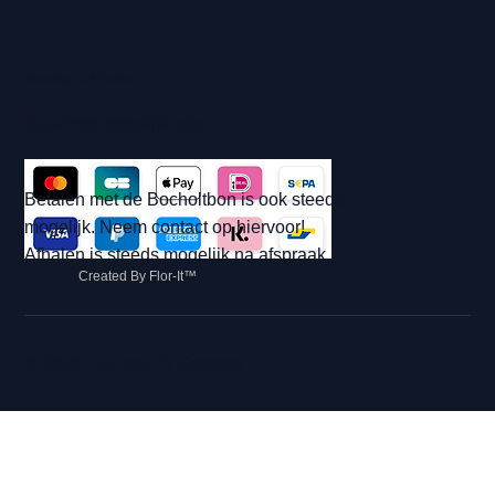
Betaling & Afhalen
Betalingsmogelijkheden:
Betalen met de Bocholtbon is ook steeds
mogelijk. Neem contact op hiervoor!
Afhalen is steeds mogelijk na afspraak.
Created By Flor-It™
© 2026 Hip met Pit Creaties