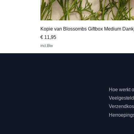
Kopie van Blossombs Giftbox Medium Dank
Prijs
€ 11,95
incl.Btw
Klan
Hip met Pit Creatie
Hoe werkt 
Erkstraat 12
Veelgestel
3950 Kaulille
België
Verzendkost
+32474505003
Herroeping
Cadeaubo
Ondernemingsnummer: