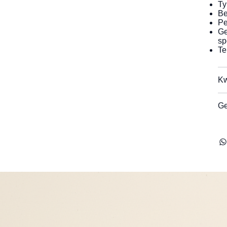
Ty
Be
Pe
Ge
sp
Te
Kw
Ge