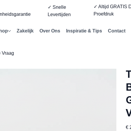
✓ Altijd GRATIS D
%
✓ Snelle
Proefdruk
nheidsgarantie
Levertijden
hop
Zakelijk
Over Ons
Inspiratie & Tips
Contact
e Vraag
T
B
G
Prijs
€ 