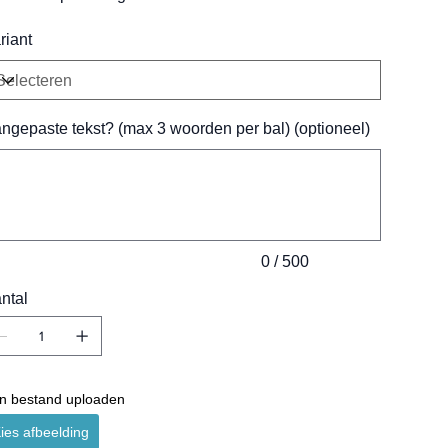
riant
ngepaste tekst? (max 3 woorden per bal) (optioneel)
ens.
0 / 500
ntal
n bestand uploaden
ies afbeelding