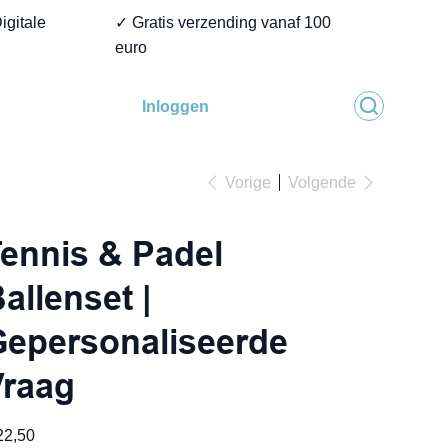
igitale
✓ Gratis verzending vanaf 100
euro
Inloggen
Vorige
Volgende
ennis & Padel
allenset |
epersonaliseerde
Vraag
22,50