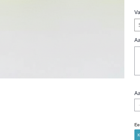
Va
Aa
Tot
500
tek
Aa
Ee
K