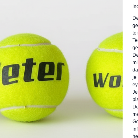
in
De
ge
te
Te
ge
De
mi
da
je
ey
Je
pl
De
me
Ge
in
he