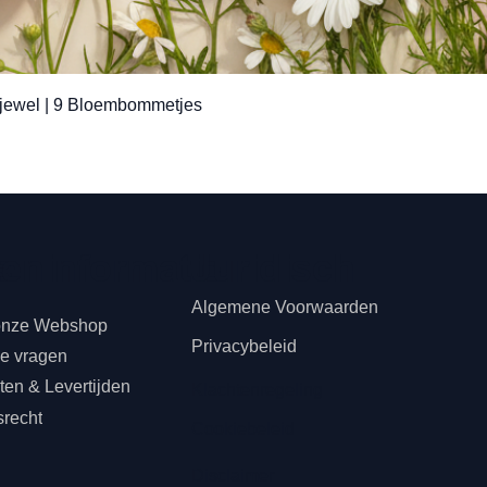
Snel overzicht
jewel | 9 Bloembommetjes
teninformatie
s
Juridisch
Algemene Voorwaarden
onze Webshop
Privacybeleid
de vragen
en & Levertijden
Klachtenregeling
srecht
Cookiebeleid
n
Disclaimer