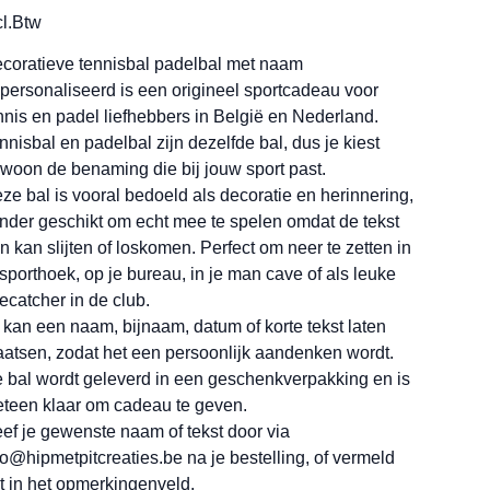
cl.Btw
coratieve tennisbal padelbal met naam
personaliseerd is een origineel sportcadeau voor
nnis en padel liefhebbers in België en Nederland.
nnisbal en padelbal zijn dezelfde bal, dus je kiest
woon de benaming die bij jouw sport past.
ze bal is vooral bedoeld als decoratie en herinnering,
nder geschikt om echt mee te spelen omdat de tekst
n kan slijten of loskomen. Perfect om neer te zetten in
 sporthoek, op je bureau, in je man cave of als leuke
ecatcher in de club.
 kan een naam, bijnaam, datum of korte tekst laten
aatsen, zodat het een persoonlijk aandenken wordt.
 bal wordt geleverd in een geschenkverpakking en is
teen klaar om cadeau te geven.
ef je gewenste naam of tekst door via
fo@hipmetpitcreaties.be na je bestelling, of vermeld
t in het opmerkingenveld.