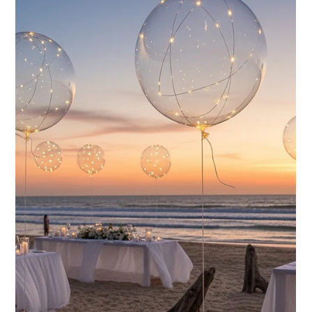
Ben je op zoek naar professionele ballondecoraties op maat in
Limburg? Bij Hip met Pit Creaties in Bocholt-Kaulille maak ik
ballonnenbogen, lichtballonnen, balloncadeaus en
ballondecoraties voor elke gelegenheid: van verjaardagen en
huwelijken tot communies, gender reveals, bedrijfsevents en
herdenkingsmomenten. In deze complete gids ontdek je het
volledige aanbod, mijn werkgebied in Belgisch en Nederlands
Limburg, en hoe bestellen werkt. Gratis afhalen in Bocholt,
gratis lev