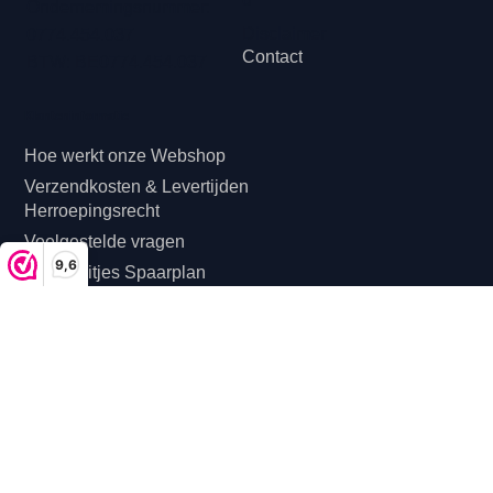
volledig afgestemd op jouw wensen en locatie.
Hip met Pit Creaties
Juridisch
Algemene Voorwaarden
Erkstraat 12
Privacybeleid
3950 Kaulille
Klachtenreg
België
eling
+32474505003
Cookiebelei
9,6
d
Ondernemingsnummer:
Disclaimer
0774.454.037
Contact
BTW: BE0774.454.037
Klanteninformatie
Hoe werkt onze Webshop
Verzendkosten & Levertijden