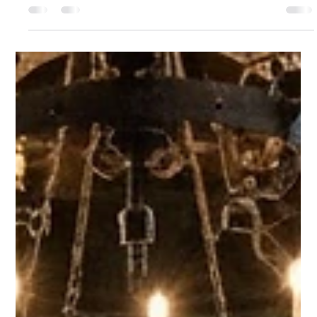
meer is, was uniek. De aankleding van een uitvaart mag dat
ook zijn. Steeds meer families in Limburg kiezen voor
uitvaartdecoratie die iets zegt over wie de overledene was. Niet
de standaard krans of generieke witte bloemen, maar iets dat
past. Iets dat voelt. Bij Hip met Pit Creaties maak ik persoonlijke
uitvaartaankleding met ballonnen: witte ballonnen voor rust en
sereniteit, zachte lichtballonnen die de aula of