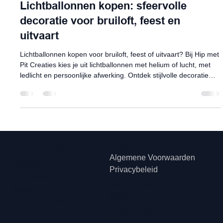
Hip met Pit Creaties
25 mrt
6 minuten om te lezen
Ballonnencreaties ideeën & tips
Lichtballonnen kopen: sfeervolle
decoratie voor bruiloft, feest en
uitvaart
Lichtballonnen kopen voor bruiloft, feest of uitvaart? Bij Hip met
Pit Creaties kies je uit lichtballonnen met helium of lucht, met
ledlicht en persoonlijke afwerking. Ontdek stijlvolle decoratie
voor tafelstukjes, plafond, ceremonie of zwevend effect,