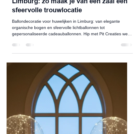
30 mei
5 minuten om te lezen
Ballonnencreaties ideeën & tips
Ballondecoratie voor je huwelijk in
Limburg: zo maak je van een zaal een
sfeervolle trouwlocatie
Ballondecoratie voor huwelijken in Limburg: van elegante
organische bogen en sfeervolle lichtballonnen tot
gepersonaliseerde cadeauballonnen. Hip met Pit Creaties werkt
op maat voor huwelijken in Bocholt, Hamont-Achel, Bree, Peer,
Pelt en heel Belgisch en Nederlands Limburg.