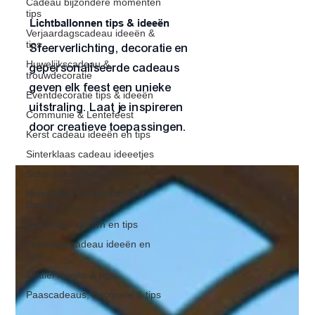
Cadeau bijzondere momenten
tips
Lichtballonnen tips & ideeën
Verjaardagscadeau ideeën &
tips
Sfeerverlichting, decoratie en
Huwelijkscadeau &
gepersonaliseerde cadeaus
trouwdecoratie
geven elk feest een unieke
Eventdecoratie tips & ideeën
uitstraling. Laat je inspireren
Communie & Lentefeest
door creatieve toepassingen.
Kerst cadeau ideeën en tips
Sinterklaas cadeau ideeetjes
Schoolspullen & leertips
Huisdieren | Inspiratie voor
Baasje
Halloween ideeën en tips
Pensioen cadeau ideeën en
tips
Textiel ideeën & tips
Paascadeaus, decoratie & tips