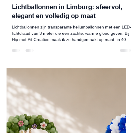
Hip met Pit Creaties
26 mei
5 minuten om te lezen
Ballonnencreaties ideeën & tips
Lichtballonnen in Limburg: sfeervol,
elegant en volledig op maat
Lichtballonnen zijn transparante heliumballonnen met een LED-
lichtdraad van 3 meter die een zachte, warme gloed geven. Bij
Hip met Pit Creaties maak ik ze handgemaakt op maat: in 40cm
of 60cm, met voetballonnen in jouw kleur en altijd met een
digitale proefdruk. Geschikt voor verjaardagen, huwelijken én
uitvaarten. Bezorging in Belgisch en Nederlands Limburg.