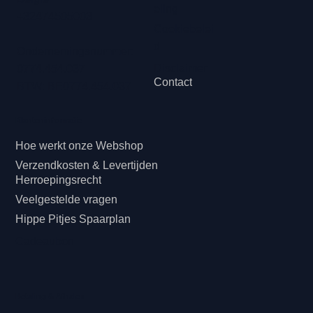
eling
+32474505003
Cookiebelei
d
Ondernemingsnummer:
Disclaimer
0774.454.037
Contact
BTW: BE0774.454.037
Klanteninformatie
Hoe werkt onze Webshop
Verzendkosten & Levertijden
Herroepingsrecht
Veelgestelde vragen
Hippe Pitjes Spaarplan
Cadeaubon
Betaling & Afhalen