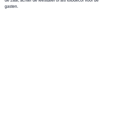
de zaal, achter de feesttafel of als fotodecor voor de 
gasten.