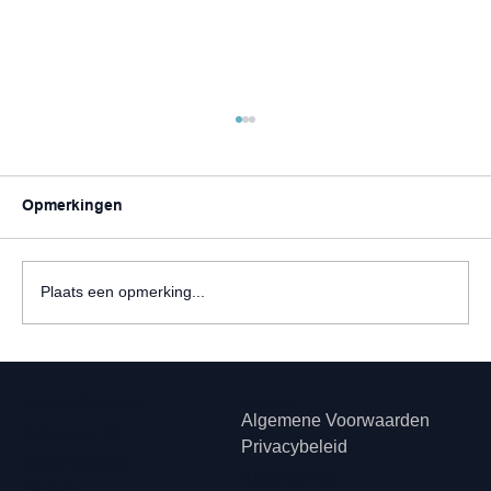
Opmerkingen
Plaats een opmerking...
Halloween decoratie maken: ideeën
met ballonnen, DIY en
Hip met Pit Creaties
Juridisch
gepersonaliseerde versiering
Algemene Voorwaarden
Erkstraat 12
Privacybeleid
3950 Kaulille
Klachtenreg
België