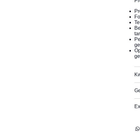
Pr
Pr
Fo
Te
Be
ta
Pe
ge
Op
ge
Kw
Ge
Ex