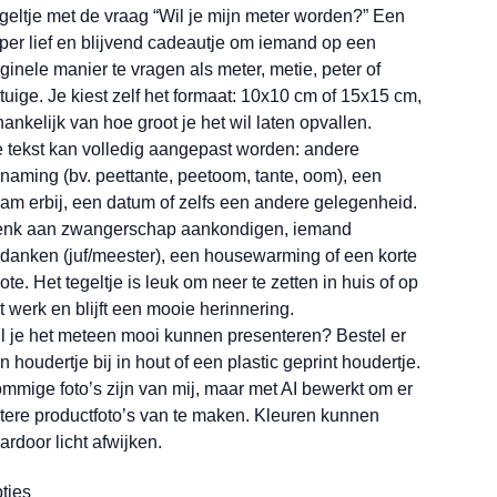
geltje met de vraag “Wil je mijn meter worden?” Een
per lief en blijvend cadeautje om iemand op een
iginele manier te vragen als meter, metie, peter of
tuige. Je kiest zelf het formaat: 10x10 cm of 15x15 cm,
hankelijk van hoe groot je het wil laten opvallen.
 tekst kan volledig aangepast worden: andere
naming (bv. peettante, peetoom, tante, oom), een
am erbij, een datum of zelfs een andere gelegenheid.
nk aan zwangerschap aankondigen, iemand
danken (juf/meester), een housewarming of een korte
ote. Het tegeltje is leuk om neer te zetten in huis of op
t werk en blijft een mooie herinnering.
l je het meteen mooi kunnen presenteren? Bestel er
n houdertje bij in hout of een plastic geprint houdertje.
mmige foto’s zijn van mij, maar met AI bewerkt om er
tere productfoto’s van te maken. Kleuren kunnen
ardoor licht afwijken.
ties