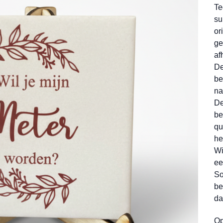
Te
su
or
ge
af
De
be
na
De
be
qu
he
Wi
ee
So
be
da
Op