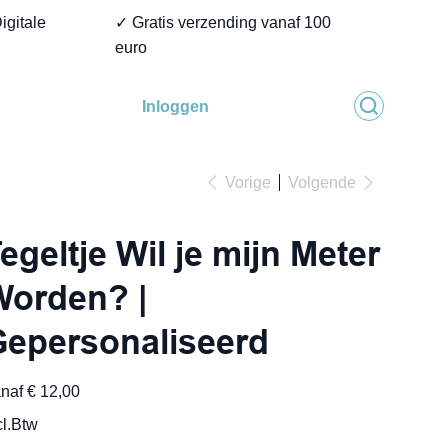
igitale
✓ Gratis verzending vanaf 100
euro
Inloggen
Vorige
Volgende
egeltje Wil je mijn Meter
Worden? |
epersonaliseerd
Prijs
naf
€ 12,00
cl.Btw