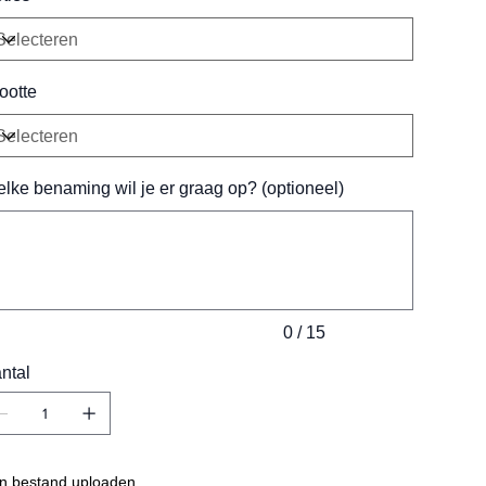
ootte
lke benaming wil je er graag op? (optioneel)
ens.
0 / 15
ntal
n bestand uploaden