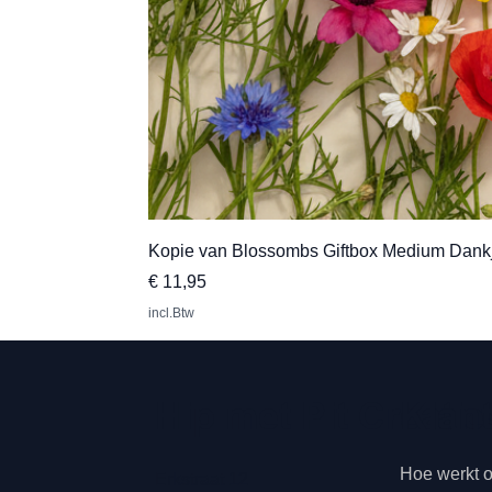
Kopie van Blossombs Giftbox Medium Dank
Prijs
€ 11,95
incl.Btw
Klan
Hip met Pit Creatie
Hoe werkt 
Erkstraat 12