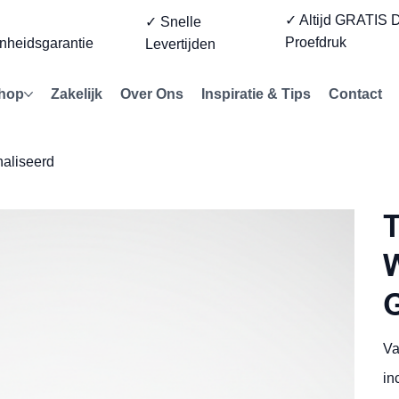
✓ Altijd GRATIS D
%
✓ Snelle
Proefdruk
nheidsgarantie
Levertijden
hop
Zakelijk
Over Ons
Inspiratie & Tips
Contact
naliseerd
T
G
Va
in