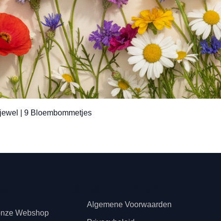
Snel overzicht
jewel | 9 Bloembommetjes
teninformatie
s
Juridisch
Algemene Voorwaarden
onze Webshop