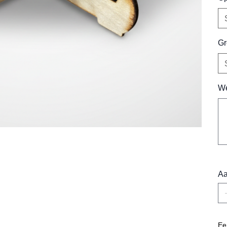
Gr
We
Tot
15
tek
Aa
Ee