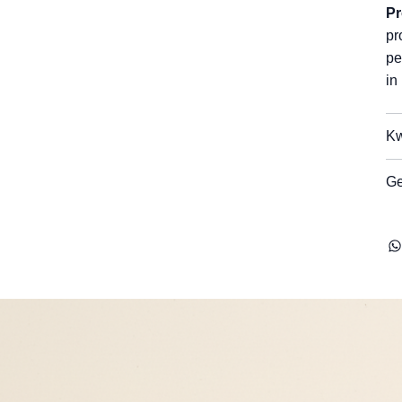
Pr
pr
pe
in
Kw
Ge