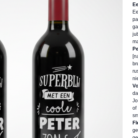
Ee
Ee
pa
ga
ju
ma
Pe
[n
br
ru
ni
Vo
da
Jo
of
sm
Fl
ge
ge