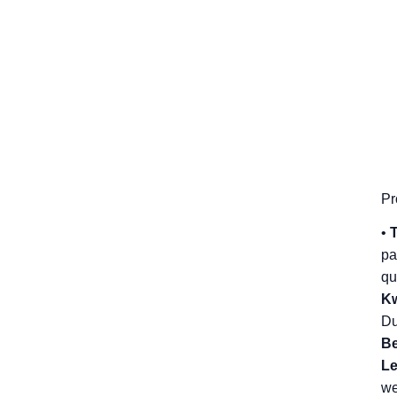
Pr
•
pa
qu
Kw
Du
Be
Le
we