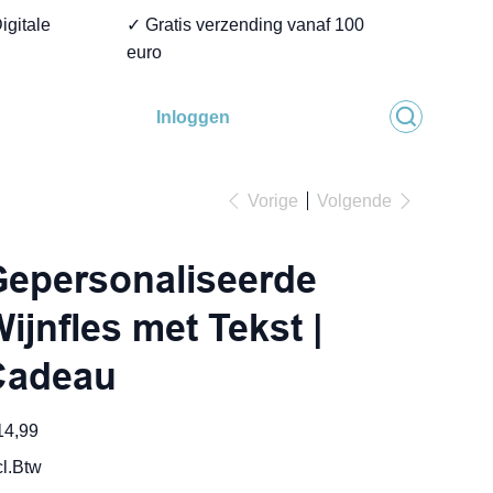
igitale
✓ Gratis verzending vanaf 100
euro
Inloggen
Vorige
Volgende
epersonaliseerde
ijnfles met Tekst |
Cadeau
14,99
cl.Btw