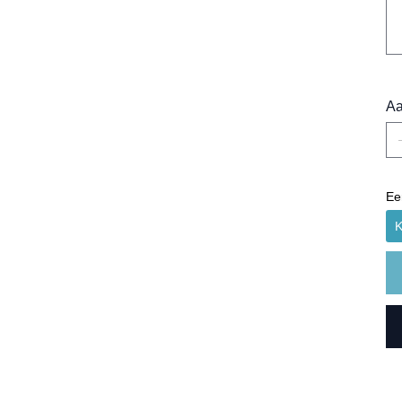
Aa
Ee
K