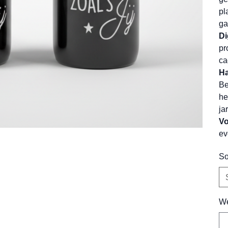
pl
ga
Di
pr
ca
Ha
Be
he
ja
Vo
ev
So
We
Tot
500
tek