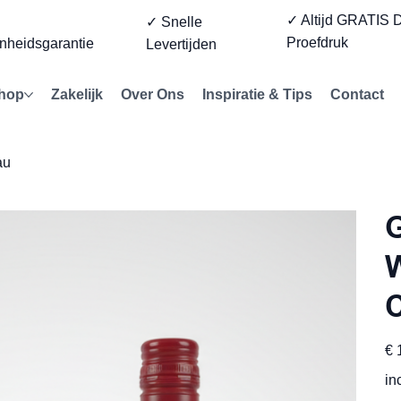
✓ Altijd GRATIS D
%
✓ Snelle
Proefdruk
nheidsgarantie
Levertijden
hop
Zakelijk
Over Ons
Inspiratie & Tips
Contact
au
G
W
Prijs
€ 
in