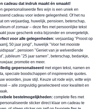
n cadeau dat indruk maakt én smaakt!
n gepersonaliseerde fles wijn is een uniek en
ssend cadeau voor iedere gelegenheid. Of het nu
at om verjaardag, huwelijk, pensioen, beterschap,
bileum of zomaar – deze fles met persoonlijke tekst
akt jouw geschenk extra bijzonder en onvergetelijk.
rfect voor alle gelegenheden:
verjaardag "Proost op
aam], 50 jaar jong!", huwelijk "Voor het mooiste
uidspaar", pensioen "Geniet van je welverdiende
st", jubileum "25 jaar samen", beterschap, bedankje,
euwjaar, promotie en meer.
lledig gepersonaliseerd
met eigen tekst, namen en
ta, speciale boodschappen of inspirerende quotes.
uw woorden, jouw stijl. Keuze uit rode wijn, witte wijn
 rosé – alle zorgvuldig geselecteerd voor kwaliteit en
aak.
exibele bestelmogelijkheden:
complete fles met
personaliseerde sticker direct klaar om cadeau te
ven, of alleen sticker om zelf op favoriete fles te