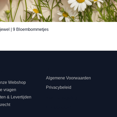
Snel overzicht
jewel | 9 Bloembommetjes
teninformatie
s
Juridisch
Algemene Voorwaarden
onze Webshop
Privacybeleid
de vragen
en & Levertijden
Klachtenregeling
srecht
Cookiebeleid
n