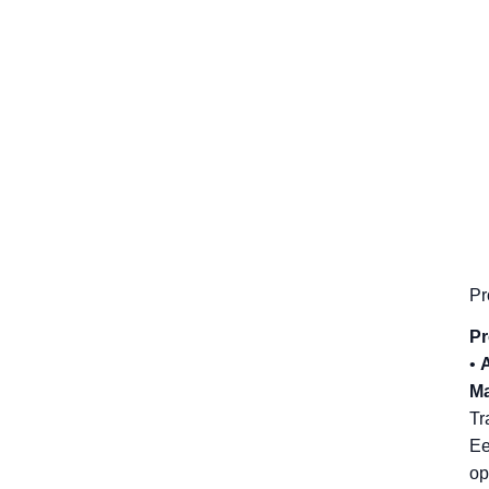
Pr
Pr
•
A
Ma
Tr
Ee
op