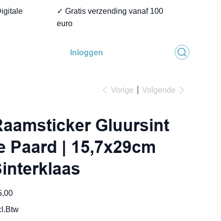
igitale
✓ Gratis verzending vanaf 100
euro
Inloggen
Vorige
Volgende
aamsticker Gluursint
e Paard | 15,7x29cm
interklaas
5,00
cl.Btw