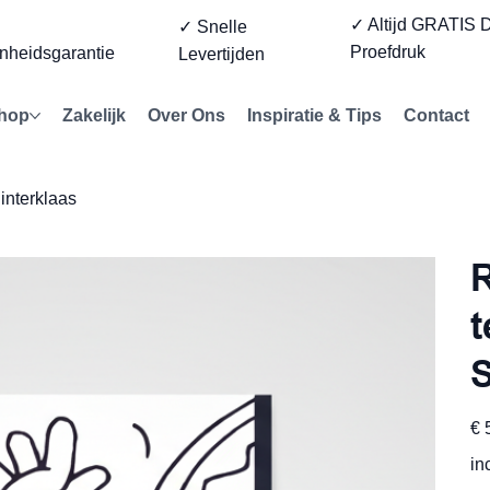
✓ Altijd GRATIS D
%
✓ Snelle
Proefdruk
nheidsgarantie
Levertijden
hop
Zakelijk
Over Ons
Inspiratie & Tips
Contact
interklaas
R
t
S
Prijs
€ 
in