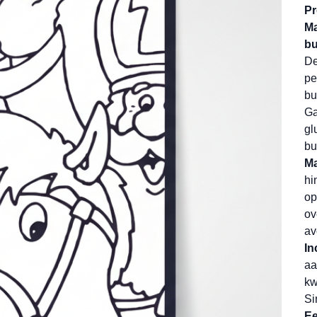
Pr
Ma
bu
De
pe
bu
Ga
gl
bu
Ma
hi
op
ov
av
In
aa
kw
Si
Ee