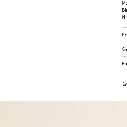
Ma
Bi
ki
Kw
Ge
Ex