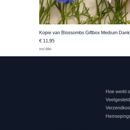
Kopie van Blossombs Giftbox Medium Dank
Prijs
€ 11,95
incl.Btw
Klan
Hip met Pit Creatie
Hoe werkt 
Erkstraat 12
Veelgestel
3950 Kaulille
België
Verzendkost
+32474505003
Herroeping
Cadeaubo
Ondernemingsnummer: