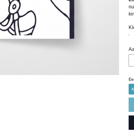
nu
ki
Kl
Aa
Ee
K