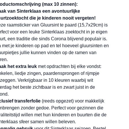
oductomschrijving (max 10 zinnen):
ak van Sinterklaas een avontuurlijke
urtzoektocht die je kinderen nooit vergeten!
ze raamsticker van Gluursint te paard (15,7x29cm) is
rfect voor een leuke Sinterklaas zoektocht in je eigen
urt, een traditie die sinds Corona blijvend populair is.
 met je kinderen op pad en tel hoeveel gluursinten en
uurpietjes jullie kunnen vinden op de ramen van
ren.
ak het extra leuk
met opdrachten bij elke vondst:
nkelen, liedje zingen, paardensprongen of rijmpje
zeggen. Verkrijgbaar in 10 kleuren waarbij wit
erdag het beste zichtbaar is en zwart juist in de
ond.
clusief transferfolie
(reeds opgezet) voor makkelijk
nbrengen zonder gedoe. Perfect voor gezinnen die
aliteitstijd willen met hun kinderen en buurten die de
nterklaas sfeer samen willen beleven.
nmalig gebruik
voor dit Sinterklaas seizoen. Bestel