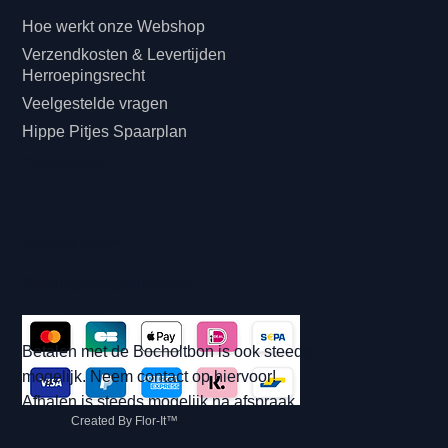
Hoe werkt onze Webshop
Verzendkosten & Levertijden
Herroepingsrecht
Veelgestelde vragen
Hippe Pitjes Spaarplan
Cadeaubon
Betaling & Afhalen
Betalingsmogelijkheden:
Betalen met de Bocholtbon is ook steeds
mogelijk. Neem contact op hiervoor!
Afhalen is steeds mogelijk na afspraak.
Created By Flor-It™