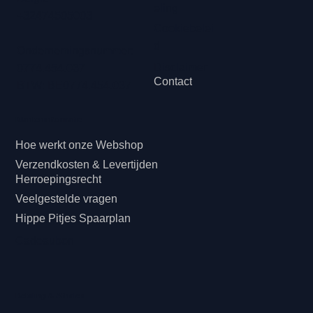
eling
+32474505003
Cookiebelei
d
Ondernemingsnummer:
Disclaimer
0774.454.037
Contact
BTW: BE0774.454.037
Klanteninformatie
Hoe werkt onze Webshop
Verzendkosten & Levertijden
Herroepingsrecht
Veelgestelde vragen
Hippe Pitjes Spaarplan
Cadeaubon
Betaling & Afhalen