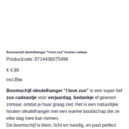
Boomschijf sleutelhanger "I love zus" houten cadeau
Productcode
Productcode:
8714436075496
8714436075496
Prijs
€ 4,99
incl.Btw
Boomschijf sleutelhanger "I love zus"
is een super lief
zus cadeautje
voor
verjaardag
,
bedankje
of gewoon
zomaar, omdat je haar graag ziet. Het is een natuurlijke
houten sleutelhanger met een warme boodschap die ze
elke dag mee kan nemen.
De boomschijf is klein, licht en handig, en past perfect