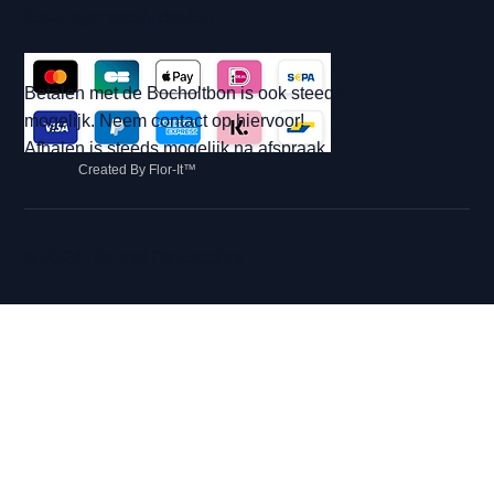
Betalingsmogelijkheden:
Betalen met de Bocholtbon is ook steeds
mogelijk. Neem contact op hiervoor!
Afhalen is steeds mogelijk na afspraak.
Created By Flor-It™
© 2026 Hip met Pit Creaties