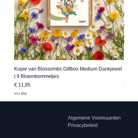
Kopie van Blossombs Giftbox Medium Dankjewel
Gepers
| 9 Bloembommetjes
transfe
Prijs
Verkoo
€ 11,95
Vanaf
incl.Btw
incl.Btw
Hip met Pit Creaties
Juridisch
Algemene Voorwaarden
Erkstraat 12
Privacybeleid
3950 Kaulille
Klachtenreg
België