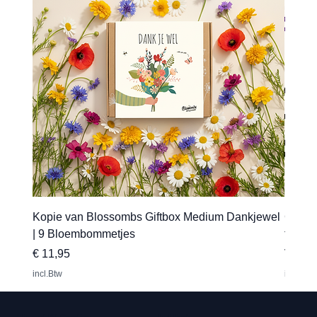
Kopie van Blossombs Giftbox Medium Dankjewel
Gepers
| 9 Bloembommetjes
transfe
Prijs
Verkoo
€ 11,95
Vanaf
incl.Btw
incl.Btw