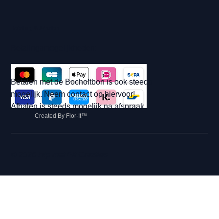
Betaling & Afhalen
Betalingsmogelijkheden:
Betalen met de Bocholtbon is ook steeds
mogelijk. Neem contact op hiervoor!
Afhalen is steeds mogelijk na afspraak.
Created By Flor-It™
© 2026 Hip met Pit Creaties