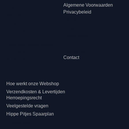
Hip met Pit Creaties
Juridisch
Algemene Voorwaarden
Erkstraat 12
Privacybeleid
3950 Kaulille
Klachtenreg
België
eling
+32474505003
Cookiebelei
d
Ondernemingsnummer:
Disclaimer
0774.454.037
Contact
BTW: BE0774.454.037
Klanteninformatie
Hoe werkt onze Webshop
Verzendkosten & Levertijden
Herroepingsrecht
Veelgestelde vragen
Hippe Pitjes Spaarplan
Cadeaubon