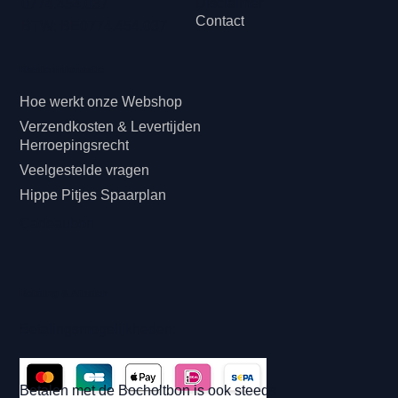
Disclaimer
0774.454.037
Contact
BTW: BE0774.454.037
Klanteninformatie
Hoe werkt onze Webshop
Verzendkosten & Levertijden
Herroepingsrecht
Veelgestelde vragen
Hippe Pitjes Spaarplan
Cadeaubon
Betaling & Afhalen
Betalingsmogelijkheden:
Betalen met de Bocholtbon is ook steeds