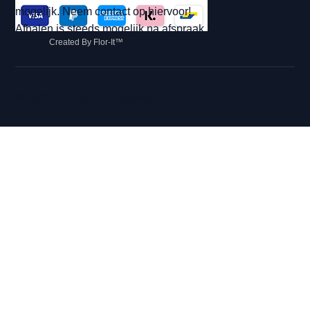
mogelijk. Neem contact op hiervoor!
Afhalen is steeds mogelijk na afspraak.
Created By Flor-It™
© 2026 Hip met Pit Creaties