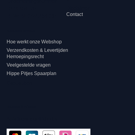
Ondernemingsnummer:
Disclaimer
0774.454.037
Contact
BTW: BE0774.454.037
Klanteninformatie
Hoe werkt onze Webshop
Verzendkosten & Levertijden
Herroepingsrecht
Veelgestelde vragen
Hippe Pitjes Spaarplan
Cadeaubon
Betaling & Afhalen
Betalingsmogelijkheden: