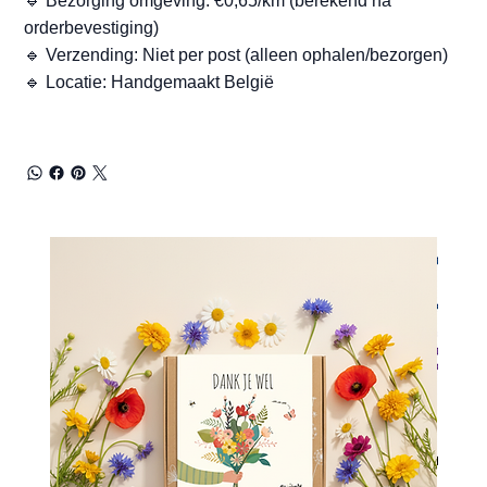
🔹 Bezorging omgeving: €0,65/km (berekend na
orderbevestiging)
🔹 Verzending: Niet per post (alleen ophalen/bezorgen)
🔹 Locatie: Handgemaakt België