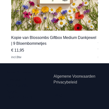
Kopie van Blossombs Giftbox Medium Dankjewel
Gepers
| 9 Bloembommetjes
transfe
Prijs
Verkoo
€ 11,95
Vanaf
incl.Btw
incl.Btw
Hip met Pit Creaties
Juridisch
Algemene Voorwaarden
Erkstraat 12
Privacybeleid
3950 Kaulille
Klachtenreg
België
eling
+32474505003
Cookiebelei
d