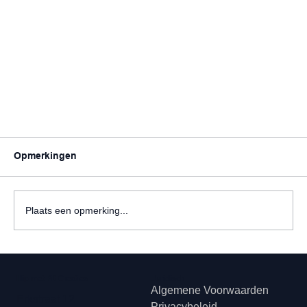
Opmerkingen
Plaats een opmerking...
Hip met Pit Creaties
Juridisch
Algemene Voorwaarden
Erkstraat 12
Privacybeleid