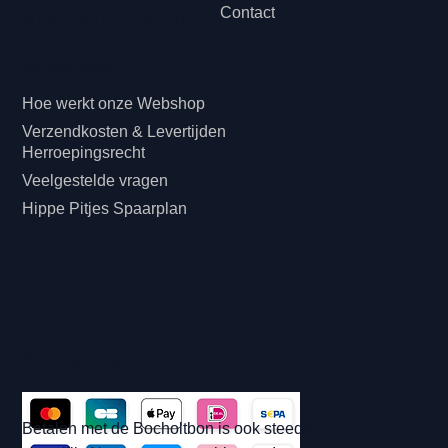
Contact
BTW: BE0774.454.037
Klanteninformatie
Hoe werkt onze Webshop
Verzendkosten & Levertijden
Herroepingsrecht
Veelgestelde vragen
Hippe Pitjes Spaarplan
Cadeaubon
Betaling & Afhalen
Betalingsmogelijkheden:
Betalen met de Bocholtbon is ook steeds