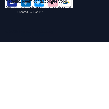
mogelijk. Neem contact op hiervoor!
Afhalen is steeds mogelijk na afspraak.
Created By Flor-It™
© 2026 Hip met Pit Creaties