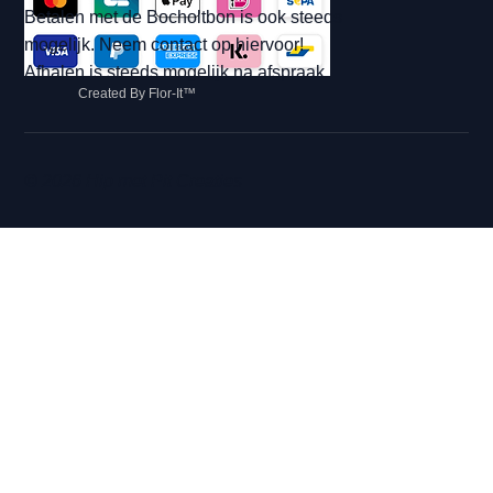
Betalen met de Bocholtbon is ook steeds
mogelijk. Neem contact op hiervoor!
Afhalen is steeds mogelijk na afspraak.
Created By Flor-It™
© 2026 Hip met Pit Creaties