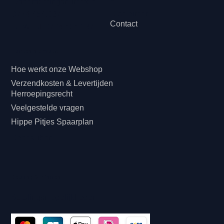
Ondernemingsnummer:
Disclaimer
0774.454.037
Contact
BTW: BE0774.454.037
Klanteninformatie
Hoe werkt onze Webshop
Verzendkosten & Levertijden
Herroepingsrecht
Veelgestelde vragen
Hippe Pitjes Spaarplan
Cadeaubon
Betaling & Afhalen
Betalingsmogelijkheden: