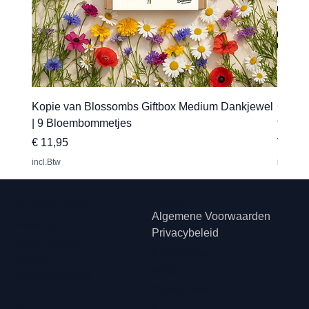
Kopie van Blossombs Giftbox Medium Dankjewel
Gepers
| 9 Bloembommetjes
transfe
Prijs
Verkoo
€ 11,95
Vanaf
incl.Btw
incl.Btw
Hip met Pit Creaties
Juridisch
Algemene Voorwaarden
Erkstraat 12
Privacybeleid
3950 Kaulille
Klachtenreg
België
eling
+32474505003
Cookiebelei
d