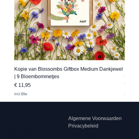
Kopie van Blossombs Giftbox Medium Dankjewel
Gepers
| 9 Bloembommetjes
transfe
Prijs
Verkoo
€ 11,95
Vanaf
incl.Btw
incl.Btw
Hip met Pit Creaties
Juridisch
Algemene Voorwaarden
Erkstraat 12
Privacybeleid
3950 Kaulille
Klachtenreg
België