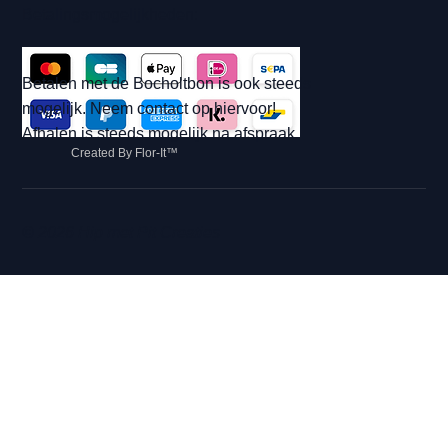
Betalingsmogelijkheden:
Betalen met de Bocholtbon is ook steeds
mogelijk. Neem contact op hiervoor!
Afhalen is steeds mogelijk na afspraak.
Created By Flor-It™
© 2026 Hip met Pit Creaties