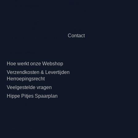
eling
+32474505003
Cookiebelei
d
Ondernemingsnummer:
Disclaimer
0774.454.037
Contact
BTW: BE0774.454.037
Klanteninformatie
Hoe werkt onze Webshop
Verzendkosten & Levertijden
Herroepingsrecht
Veelgestelde vragen
Hippe Pitjes Spaarplan
Cadeaubon
Betaling & Afhalen