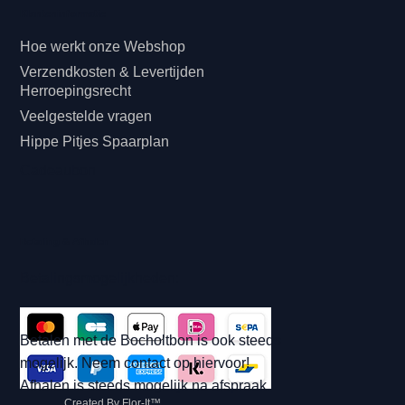
Klanteninformatie
Hoe werkt onze Webshop
Verzendkosten & Levertijden
Herroepingsrecht
Veelgestelde vragen
Hippe Pitjes Spaarplan
Cadeaubon
Betaling & Afhalen
Betalingsmogelijkheden:
Betalen met de Bocholtbon is ook steeds
mogelijk. Neem contact op hiervoor!
Afhalen is steeds mogelijk na afspraak.
Created By Flor-It™