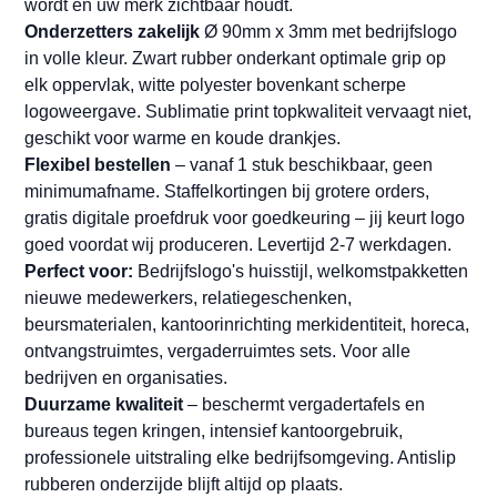
wordt en uw merk zichtbaar houdt.
Onderzetters zakelijk
Ø 90mm x 3mm met bedrijfslogo
in volle kleur. Zwart rubber onderkant optimale grip op
elk oppervlak, witte polyester bovenkant scherpe
logoweergave. Sublimatie print topkwaliteit vervaagt niet,
geschikt voor warme en koude drankjes.
Flexibel bestellen
– vanaf 1 stuk beschikbaar, geen
minimumafname. Staffelkortingen bij grotere orders,
gratis digitale proefdruk voor goedkeuring – jij keurt logo
goed voordat wij produceren. Levertijd 2-7 werkdagen.
Perfect voor:
Bedrijfslogo's huisstijl, welkomstpakketten
nieuwe medewerkers, relatiegeschenken,
beursmaterialen, kantoorinrichting merkidentiteit, horeca,
ontvangstruimtes, vergaderruimtes sets. Voor alle
bedrijven en organisaties.
Duurzame kwaliteit
– beschermt vergadertafels en
bureaus tegen kringen, intensief kantoorgebruik,
professionele uitstraling elke bedrijfsomgeving. Antislip
rubberen onderzijde blijft altijd op plaats.