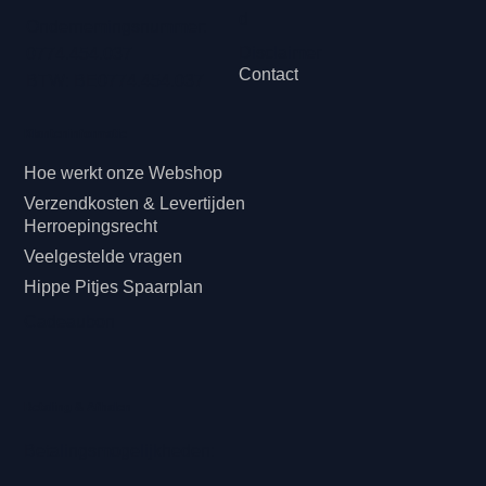
d
Ondernemingsnummer:
Disclaimer
0774.454.037
Contact
BTW: BE0774.454.037
Klanteninformatie
Hoe werkt onze Webshop
Verzendkosten & Levertijden
Herroepingsrecht
Veelgestelde vragen
Hippe Pitjes Spaarplan
Cadeaubon
Betaling & Afhalen
Betalingsmogelijkheden: