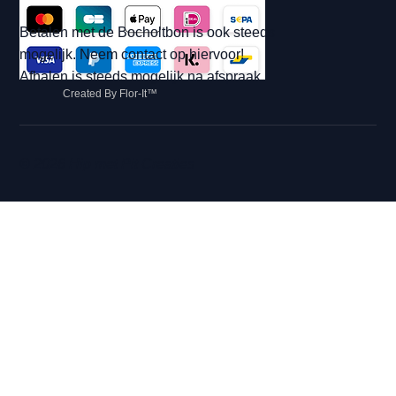
Betalen met de Bocholtbon is ook steeds
mogelijk. Neem contact op hiervoor!
Afhalen is steeds mogelijk na afspraak.
Created By Flor-It™
© 2026 Hip met Pit Creaties