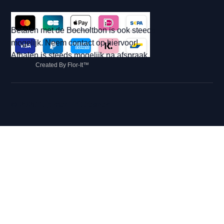
Betalen met de Bocholtbon is ook steeds
mogelijk. Neem contact op hiervoor!
Afhalen is steeds mogelijk na afspraak.
Created By Flor-It™
© 2026 Hip met Pit Creaties