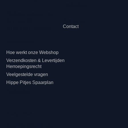
Cookiebelei
d
Ondernemingsnummer:
Disclaimer
0774.454.037
Contact
BTW: BE0774.454.037
Klanteninformatie
Hoe werkt onze Webshop
Verzendkosten & Levertijden
Herroepingsrecht
Veelgestelde vragen
Hippe Pitjes Spaarplan
Cadeaubon
Betaling & Afhalen
Betalingsmogelijkheden: